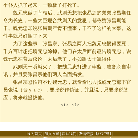
个仆人抓了起来，一顿板子打死了。
魏元忠做了宰相后，武则天想把张易之的弟弟张昌期任
命为长史，一些大臣迎合武则天的意思，都称赞张昌期能
干。魏元忠却说张昌期年青不懂事，干不了这样的大事。这
件事就只好搁了下来。
为了这些事，张昌宗、张易之两人把魏元忠恨得要死，
千方百计想把魏元忠除掉。他们在太后面前诬告魏元忠，说
魏元忠在背后议论：太后老了，不如跟太子靠得住。
武则天一听就火了，把魏元忠打进了牢监，准备亲自审
讯，并且要张昌宗他们两人当面揭发。
张昌宗恐怕辩不过魏元忠，就偷偷地去找魏元忠部下官
员张说（音ｙｕè），要张说作伪证，并且说，只要张说答
应，将来就提拔他。
<
1
>
<
2
>
|
设为首页
|
加入收藏
|
联系我们
|
友情链接
|
版权申明
|