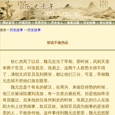
|
|
|
|
|
|
|
|
网站首页
中国历史
世界历史
历史名人
教案试题
历史故事
考古发现
历史故事
历史故事
首页>>
>>
张说不做伪证
狄仁杰死了以后，魏元忠当了宰相。那时候，武则天宠
幸两个官员，叫张昌宗、张易之。这两个人权势大得不得
了，满朝文武官员见到两张，都让他们三分。可是，宰相魏
元忠就不把他们放在眼里。
魏元忠是个有名的硬汉，在周兴、来俊臣得势的时候，
他三次被诬陷遭到流放，有一次差点被处死。但是他始终没
有屈服过。后来他担任洛州刺史的时候，张易之的仆人在洛
阳大衔上仗势闹事，欺压百姓。洛阳官员因为闹事的是张府
里的人，不敢奈何他。这件事传到魏元忠那里，魏元忠把那