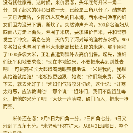
没有钱往家寄。这时候，米价暴涨，头年底每升米一角二
分，到了起义的8月3日这一天，已经是三角八分了。酷热的
一天已近黄昏，夕阳沉入灰色的日本海。西水桥村渔家的妇
女们因为没米下锅，断炊了。突然钟声齐鸣，300多名渔妇从
四面八方走上街头，包围了米店，要求降价售米，并和警察
发生了冲突。消息在第二天传到了河对岸的渔村东水桥。800
多名妇女也包围了当地大米商高松长太郎的米店。那里囤积
了1000多袋大米，正准备运到镇外去高价出售。起先，渔妇
们还平和地要求说：“现在本地缺米，不要把米卖到别处去
吧！”可是高松长大郎瞪着两眼蛮横地说：“米是我的，我想
卖给谁就给谁！”老板娘更凶狠，她说：“你们嫌米贵，活不
下去，就去死好了！”渔妇们气得咬牙切齿，这个说：“奸商
太可恶，应该教训他！”那个说：“姐妹们，我们不能饿肚等
死，把他的米分了吧！”大伙一声呐喊，破门而入，把米一抢
而空。
米价还在涨：8月5日为四角一分，7日四角七分，9日又
涨到了五角七分。“米骚动”也在扩大。从8月3日到9日，整个