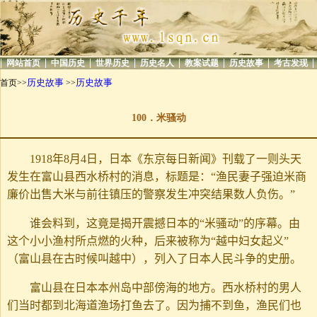
|
|
|
|
|
|
|
|
网站首页
中国历史
世界历史
历史名人
教案试题
历史故事
考古发现
历史故事
历史故事
首页>>
>>
100．米骚动
1918年8月4日，日本《东京每日新闻》刊载了一则头天
发生在富山县西水桥村的消息，标题是：“渔民妻子强迫米商
廉价出售大米与前往镇压的警察发生冲突结果数人负伤。”
谁会料到，这竟是揭开震撼日本的“米骚动”的序幕。由
这个小小渔村所点燃的火种，后来被称为“越中妇女起义”
（富山县在古时候叫越中），列入了日本人民斗争的史册。
富山县在日本本州岛中部傍海的地方。西水桥村的男人
们当时都到北海道渔场打鱼去了。因为捕不到鱼，渔民们也