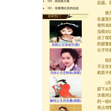
104．国会纵火案
后面，
105．埃塞俄比亚的抗战
夜
最新热门
在皇宫
常所说
当局对
派了保
的报警
高阳公主情迷茫(图)
分子毕
但
子正在
和若干
乌孙公主悲秋歌(插图)
2
部下从
次夜间
解忧公主历沧桑(插图)
的一组
将占领