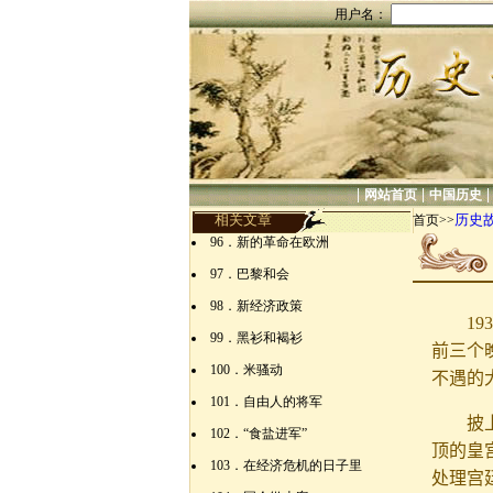
用户名：
|
|
网站首页
中国历史
相关文章
历史
首页>>
96．新的革命在欧洲
97．巴黎和会
98．新经济政策
1
99．黑衫和褐衫
前三个
100．米骚动
不遇的
101．自由人的将军
披
102．“食盐进军”
顶的皇
103．在经济危机的日子里
处理宫