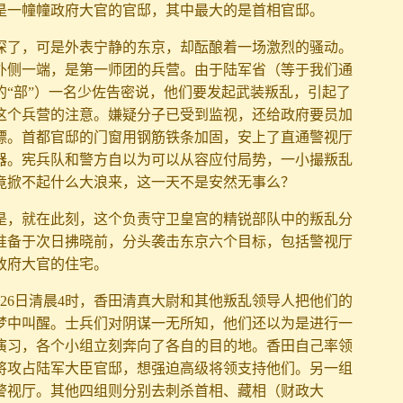
是一幢幢政府大官的官邸，其中最大的是首相官邸。
深了，可是外表宁静的东京，却酝酿着一场激烈的骚动。
外侧一端，是第一师团的兵营。由于陆军省（等于我们通
的“部”）一名少佐告密说，他们要发起武装叛乱，引起了
这个兵营的注意。嫌疑分子已受到监视，还给政府要员加
镖。首都官邸的门窗用钢筋铁条加固，安上了直通警视厅
器。宪兵队和警方自以为可以从容应付局势，一小撮叛乱
竟掀不起什么大浪来，这一天不是安然无事么？
是，就在此刻，这个负责守卫皇宫的精锐部队中的叛乱分
准备于次日拂晓前，分头袭击东京六个目标，包括警视厅
政府大官的住宅。
月26日清晨4时，香田清真大尉和其他叛乱领导人把他们的
梦中叫醒。士兵们对阴谋一无所知，他们还以为是进行一
演习，各个小组立刻奔向了各自的目的地。香田自己率领
将攻占陆军大臣官邸，想强迫高级将领支持他们。另一组
警视厅。其他四组则分别去刺杀首相、藏相（财政大