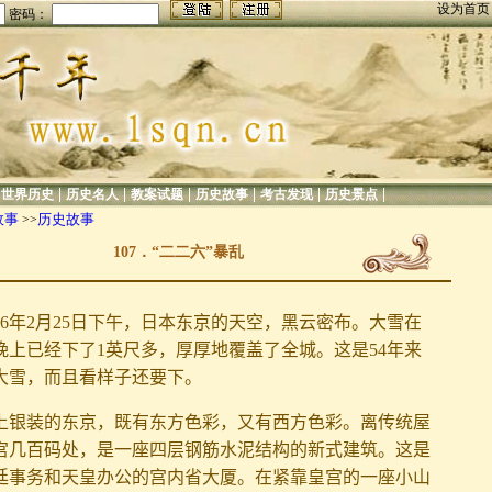
设为首
密码：
|
|
|
|
|
|
|
世界历史
历史名人
教案试题
历史故事
考古发现
历史景点
故事
历史故事
>>
107．“二二六”暴乱
936年2月25日下午，日本东京的天空，黑云密布。大雪在
晚上已经下了1英尺多，厚厚地覆盖了全城。这是54年来
大雪，而且看样子还要下。
上银装的东京，既有东方色彩，又有西方色彩。离传统屋
宫几百码处，是一座四层钢筋水泥结构的新式建筑。这是
廷事务和天皇办公的宫内省大厦。在紧靠皇宫的一座小山