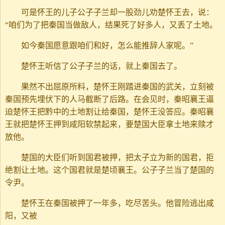
可是怀王的儿子公子子兰却一股劲儿劝楚怀王去，说：
“咱们为了把秦国当做敌人，结果死了好多人，又丢了土地。
如今秦国愿意跟咱们和好，怎么能推辞人家呢。”
楚怀王听信了公子子兰的话，就上秦国去了。
果然不出屈原所料，楚怀王刚踏进秦国的武关，立刻被
秦国预先埋伏下的人马截断了后路。在会见时，秦昭襄王逼
迫楚怀王把黔中的土地割让给秦国，楚怀王没答应。秦昭襄
王就把楚怀王押到咸阳软禁起来，要楚国大臣拿土地来赎才
放他。
楚国的大臣们听到国君被押，把太子立为新的国君，拒
绝割让土地。这个国君就是楚顷襄王。公子子兰当了楚国的
令尹。
楚怀王在秦国被押了一年多，吃尽苦头。他冒险逃出咸
阳，又被