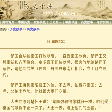
|
|
|
|
|
|
|
|
网站首页
中国历史
世界历史
历史名人
教案试题
历史故事
考古发现
历史故事
历史故事
首页>>
>>
36 屈原沉江
楚国自从被秦国打败以后，一直受秦国欺负，楚怀王又
想重新和齐国联合。秦昭襄王即位以后，很客气地给楚怀王
写信，请他到武关（在陕西丹凤县东南）相会，当面订立盟
约。
楚怀王接到秦昭襄王的信，不去呢，怕得罪秦国；去
呢，又怕出危险。他就跟大臣们商量。
大夫屈原对楚怀王说：“秦国强暴得像豺狼一样，咱们受
秦国的欺负不止一次了。大王一去，准上他们的圈套。”