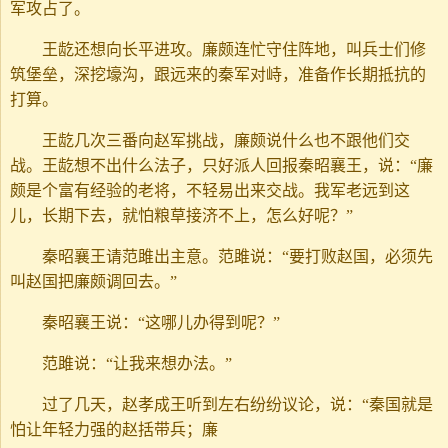
军攻占了。
王龁还想向长平进攻。廉颇连忙守住阵地，叫兵士们修
筑堡垒，深挖壕沟，跟远来的秦军对峙，准备作长期抵抗的
打算。
王龁几次三番向赵军挑战，廉颇说什么也不跟他们交
战。王龁想不出什么法子，只好派人回报秦昭襄王，说：“廉
颇是个富有经验的老将，不轻易出来交战。我军老远到这
儿，长期下去，就怕粮草接济不上，怎么好呢？”
秦昭襄王请范雎出主意。范雎说：“要打败赵国，必须先
叫赵国把廉颇调回去。”
秦昭襄王说：“这哪儿办得到呢？”
范雎说：“让我来想办法。”
过了几天，赵孝成王听到左右纷纷议论，说：“秦国就是
怕让年轻力强的赵括带兵；廉