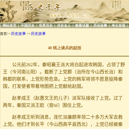
|
|
|
|
|
|
|
|
网站首页
中国历史
世界历史
历史名人
教案试题
历史故事
考古发现
历史故事
历史故事
首页>>
>>
40 纸上谈兵的赵括
公元前262年，秦昭襄王派大将白起进攻韩国，占领了野
王（今河南沁阳）。截断了上党郡（治所在今山西长治）和
韩都的联系，上党形势危急。上党的韩军将领不愿意投降秦
国，打发使者带着地图把上党献给赵国。
赵孝成王（赵惠文王的儿子）派军队接收了上党。过了
两年，秦国又派王龁（音hé）围住上党。
赵孝成王听到消息，连忙派廉颇率领二十多万大军去救
上党。他们才到长平（今山西高平县西北），上党已经被秦