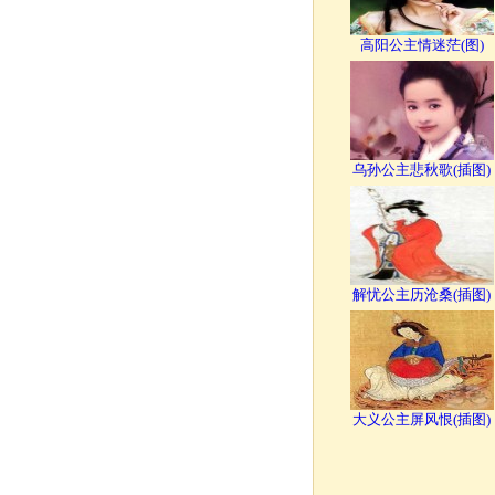
高阳公主情迷茫(图)
乌孙公主悲秋歌(插图)
解忧公主历沧桑(插图)
大义公主屏风恨(插图)