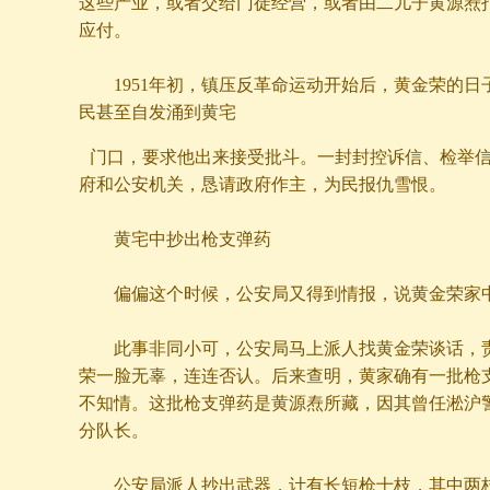
这些产业，或者交给门徒经营，或者由二儿子黄源焘
应付。
1951年初，镇压反革命运动开始后，黄金荣的日
民甚至自发涌到黄宅
门口，要求他出来接受批斗。一封封控诉信、检举
府和公安机关，恳请政府作主，为民报仇雪恨。
黄宅中抄出枪支弹药
偏偏这个时候，公安局又得到情报，说黄金荣家
此事非同小可，公安局马上派人找黄金荣谈话，责
荣一脸无辜，连连否认。后来查明，黄家确有一批枪
不知情。这批枪支弹药是黄源焘所藏，因其曾任淞沪
分队长。
公安局派人抄出武器，计有长短枪十枝，其中两枝