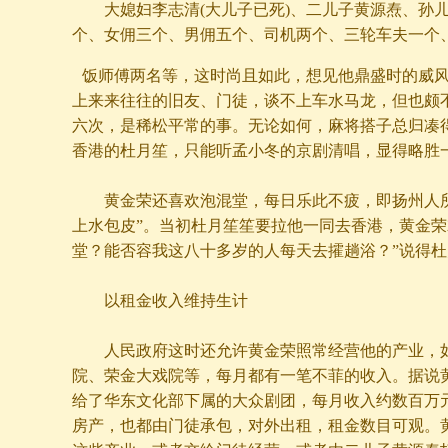
大媳妇李志清(大儿子已死)、二儿子黄源焘、孙儿
个、女佣三个、男佣五个、司机两个、三轮车夫一个
饭师傅两名等，这时尚且如此，想见他鼎盛时的威
上来来往往的旧友、门徒，谈不上车水马龙，但也颇
六次，是稀松平常的事。无论如何，麻将搭子总归凑
香港的杜月笙，只能听孟小冬的京剧清唱，显得略胜
黄金荣还喜欢泡混堂，每日乐此不疲，即扬州人所
上水包皮”。当初杜月笙笙要拉他一同去香港，黄金荣
堂？能否容我这八十多岁的人每天去攉趟浴？”说得
以租金收入维持生计
人民政府这时还允许黄金荣照常经营他的产业，如
院、荣金大戏院等，每月都有一笔不菲的收入。据说
给了华东文化部下属的大众剧团，每月收入约数百万
房产，也都由门徒承包，对外出租，租金数目可观。