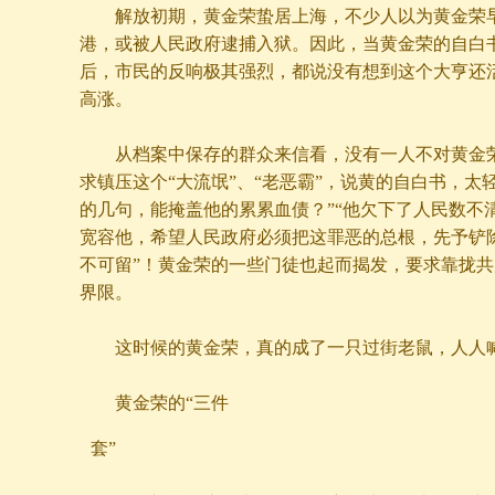
解放初期，黄金荣蛰居上海，不少人以为黄金荣早
港，或被人民政府逮捕入狱。因此，当黄金荣的自白书
后，市民的反响极其强烈，都说没有想到这个大亨还
高涨。
从档案中保存的群众来信看，没有一人不对黄金荣
求镇压这个“大流氓”、“老恶霸”，说黄的自白书，太
的几句，能掩盖他的累累血债？”“他欠下了人民数不
宽容他，希望人民政府必须把这罪恶的总根，先予铲除
不可留”！黄金荣的一些门徒也起而揭发，要求靠拢
界限。
这时候的黄金荣，真的成了一只过街老鼠，人人
黄金荣的“三件
套”