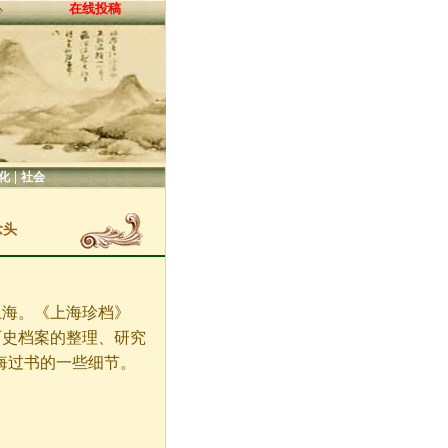
在线投稿
心
|
化
社会
念头
上海。《上海珍档》
历史档案的整理、研究
悔过书的一些细节。