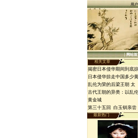
用户
|
网站首
相关文章
揭密日本侵华期间到底
日本侵华掠走中国多少
乱伦为荣的后梁王朝 太
古代王朝的异类：以乱
黄金城
第三十五回 白玉钏亲尝
最新热门