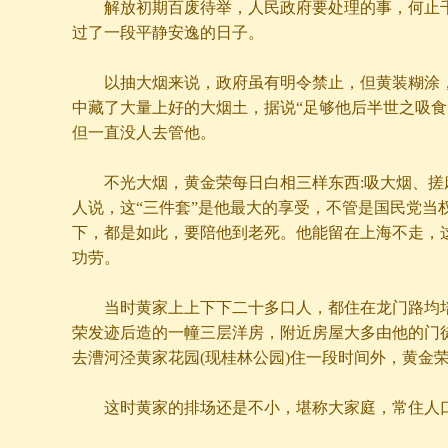
解放初期百废待举，人民政府要处理的事，何止千
过了一段平静安逸的日子。
以抽大烟来说，政府虽有明令禁止，但黄装糊涂，
中藏了大量上好的大烟土，据说“足够他后半世之吸食
但一直没人去管他。
不光大烟，黄金荣每日白相三样东西:吸大烟、搓
人说，这“三件套”是他最大的享受，不管是国民党当
下，都是如此，要陪他到老死。他能留在上海不走，这
功劳。
当时黄家上上下下二十多口人，都住在龙门路均培
荣发迹后造的一幢三层洋房，附近房屋大多由他的门
去漕河泾黄家花园(现桂林公园)住一段时间外，黄金
这时黄家的排场还是不小，堪称大家庭，常住人口