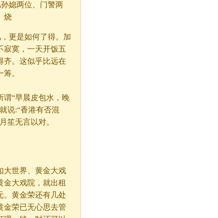
孙媳两位、门警两
、烧
风，更是如何了得。加
不寂寞，一天开饭五
得齐。这似乎比远在
一筹。
谓“早晨皮包水，晚
就说:“香港有否混
杜月笙无言以对。
大世界、黄金大戏
黄金大戏院，就出租
元。黄金荣还有几处
黄金荣已无心思去管