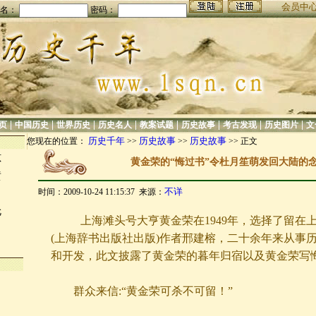
会员中
名：
密码：
|
|
|
|
|
|
|
|
页
中国历史
世界历史
历史名人
教案试题
历史故事
考古发现
历史图片
文
历史千年
历史故事
历史故事
您现在的位置：
>>
>>
>> 正文
掠
黄金荣的“悔过书”令杜月笙萌发回大陆的
黄
不详
时间：2009-10-24 11:15:37 来源：
伦
上海滩头号大亨黄金荣在1949年，选择了留在
(上海辞书出版社出版)作者邢建榕，二十余年来从事
和开发，此文披露了黄金荣的暮年归宿以及黄金荣写
群众来信:“黄金荣可杀不可留！”