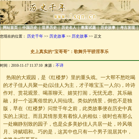
|
|
|
|
|
|
|
|
网站首页
中国历史
世界历史
历史名人
教案试题
历史故事
考古发现
历史千年
历史故事
历史故事
您现在的位置：
>>
>>
>> 正文
史上真实的“宝哥哥”：歌舞升平骄淫享乐
不详
时间：2010-11-17 11:37:10 来源：
热闹的大观园，是《红楼梦》里的重头戏。一大帮不愁吃喝
的才子佳人共聚一处(以佳人为主，才子唯宝玉一人尔)，吟诗
作对、赏花观景、喝茶聊天、嬉笑打闹，无忧无虑、其乐融
融，好一个远离俗世的人间仙境。类似的情景，倒也不是独
版，早在《红楼梦》问世千年之前，此类故事便在历史中真
实的上演过。而且其情形竟有着惊人的相似：彼时也有那么
一处幽静别致的园子，也是众多美妙佳人共居一处，吟风颂
月、诗赋唱和。巧的是，这其中也只有一个男子混居其中，