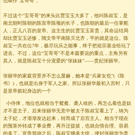
也唤作“宝哥哥”。
不过这个“宝哥哥”的来头比贾宝玉大多了，他叫陈叔宝，是
南北朝时陈朝的陈宣帝陈顼的长子，也陈朝的最后一任掌舵
人，正儿八百的皇帝。这主生的比贾宝玉富贵，其命运结局
却比贾宝玉还惨，隋文帝平南陈灭北齐，平的就是这位。陈
叔宝一共在位7年，极尽玩乐之能事，终于把祖宗基业给玩了
进去。不过，这位“宝哥哥”不是本篇要说的重点，主角另有
其人，就是陈叔宝十分宠爱的“张妹妹”——贵妃张丽华。
张丽华的家庭背景并不怎么显赫，她本是“兵家女也”(《陈
书》)，也就是出身于军人之家。所以张丽华最初入宫时，只
是皇帝嫔妃身边的一个
小侍俾，地位也就相当于鸳鸯、袭人啥的，再怎么着也是奴
才不是主子。后来张丽华无意中被太子陈叔宝看上了，纳为
太子妃，才渐渐发达起来，转而成了后宫主人。相当于现在
的预算外转成了事业费，再升迁提拔，也就合情合理、容易
的多了。宣帝驾崩之后，陈叔宝继承大统，便封张丽华为贵