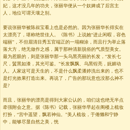
妃，这才没几年的功夫，张丽华便从一个奴婢成了后宫主
人，地位可谓天壤之别。
要说张丽华被陈叔宝看上也是必然的。因为张丽华长得实在
太漂亮了，堪称绝世佳人。《陈书》上说她“进止闲暇，容色
端丽”，不但眉清目秀五官端正的一塌糊涂，而且行为举止落
落大方，绝无做作之感，属于那种清新脱俗的气质型美女。
最为惹眼的，则是张丽华那一头乌黑亮丽的长发，“发长七
尺，鬒黑如漆，其光可鉴。”长发飘飘、乌黑锃亮，妩媚动
人。人家这可是天生的，不是什么飘柔潘婷洗出来的，也不
是灯光效果打造出来。再说了，广告的那玩意也没那么神不
是?
而且，张丽华的漂亮是得到大家公认的，咱们这也绝无半点
牵强附会之意。据《陈书》记载，张丽华早起在阁楼上梳妆
打扮，“宫中遥望，飘若神仙。”美人梳妆，于倦懒和宁静
中，能够尽显自然之美，恍