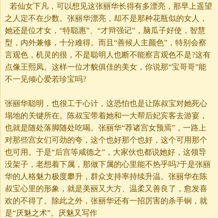
若仙女下凡，可以想见这张丽华长得有多漂亮，那早上遥望
之人定不在少数。张丽华漂亮，却不是那种花瓶似的女人，
她还是位才女，“特聪惠”、“才辩强记”，脑瓜子好使，智慧
型，内外兼修，十分难得。而且“善候人主颜色”，特别会察
言观色，机灵的很，不是聪明人也断不能察言观色不是?这有
点像王熙凤。这样一位才貌俱佳的美女，你说那“宝哥哥”能
不一见倾心爱若珍宝吗?
张丽华聪明，也很工于心计，这恐怕也是让陈叔宝对她死心
塌地的关键所在。陈叔宝带着她和一大帮后妃宾客去游宴，
也就是随处落脚随处吃喝。张丽华“荐诸宫女预焉”，一路上
对那些宫女们可劲的夸，这个也好那个也好，这个可用那个
也可用。于是“后宫等咸德之”，大家伙也都说她好，这领导
没架子，老想着下属，那做下属的心里能不热乎吗?于是张丽
华的人格魅力极度攀升，群众支持率持续升温。张丽华在陈
叔宝心里的形象，就是美丽又大方、温柔又善良了，愈发喜
欢的不得了。除此之外，张丽华还有一招厉害的杀手锏，就
是“厌魅之术”。厌魅又写作