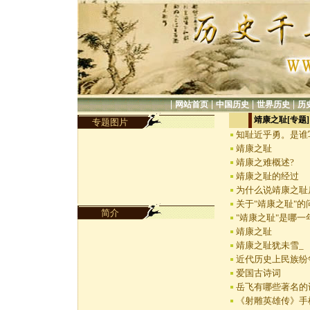
|
|
|
|
网站首页
中国历史
世界历史
历
靖康之耻[专题]
专题图片
知耻近乎勇。是谁
靖康之耻
靖康之难概述?
靖康之耻的经过
为什么说靖康之耻
关于"靖康之耻"的
简介
"靖康之耻"是哪一年
靖康之耻
靖康之耻犹未雪_
近代历史上民族纷
爱国古诗词
岳飞有哪些著名的
《射雕英雄传》手