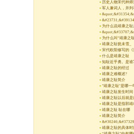
历史人物宋代种师
军人兼词人，并列
&quot;&#31354;&
&#23731;&#39134
为什么说靖康之耻
&quot;&#33707;&
为什么叫“靖康之耻
靖康之耻犹未雪_
宋代欧阳修写的《
什么是靖康之耻
知耻近乎勇。是谁
靖康之耻的经过
靖康之难概述?
靖康之耻简介
"靖康之耻"是哪一年
靖康之耻发生时间
靖康之耻以后就是
靖康之耻是指郭靖
靖康之耻 耻在哪
靖康之耻简介
&#30246;&#37329
靖康之耻的具体时
“靖康之耻”中有哪