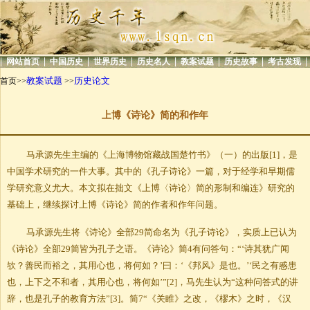
|
|
|
|
|
|
|
|
网站首页
中国历史
世界历史
历史名人
教案试题
历史故事
考古发现
教案试题
历史论文
首页>>
>>
上博《诗论》简的和作年
马承源先生主编的《上海博物馆藏战国楚竹书》（一）的出版
[1]，是
中国学术研究的一件大事。其中的《孔子诗论》一篇，对于经学和早期儒
学研究意义尤大。本文拟在拙文《上博〈诗论〉简的形制和编连》研究的
基础上，继续探讨上博《诗论》简的作者和作年问题。
马承源先生将《诗论》全部29简命名为《孔子诗论》，实质上已认为
《诗论》全部29简皆为孔子之语。《诗论》简4有问答句：“‘诗其犹广闻
欤？善民而裕之，其用心也，将何如？’曰：‘《邦风》是也。’‘民之有慼患
也，上下之不和者，其用心也，将何如’”[2]，马先生认为“这种问答式的讲
辞，也是孔子的教育方法”[3]。简7“《关睢》之改，《樛木》之时，《汉