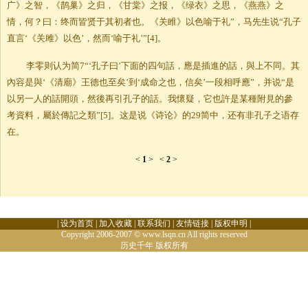
广》之智，《鹊巢》之归，《甘棠》之报，《绿衣》之思，《燕燕》之
情，何？曰：终而皆贤于其初者也。《关睢》以色喻于礼”，马先生说“孔子
直言‘《关雎》以色’，然而‘喻于礼’”[4]。
李零则认为简7“‘孔子曰’下面的四句話，應是插進的話，與上不同。其
內容是與‘《清廟》王德也至矣’到‘成命之也，信矣’一段相呼應”，并说“是
以另一人的話開頭，然後再引孔子的話。我懷疑，它也許是某種附見的參
考資料，屬於傳記之類”[5]。这是说《诗论》的29简中，还有非孔子之语存
在。
<
1
>
<
2
>
|
设为首页
|
加入收藏
|
联系我们
|
友情链接
|
版权申明
|
Copyright 2006-2007 © www.lsqn.cn All rights reserved
历史千年
版权所有