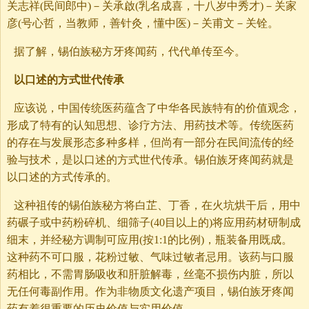
关志祥(民间郎中)－关承啟(乳名成喜，十八岁中秀才)－关家
彦(号心哲，当教师，善针灸，懂中医)－关甫文－关铨。
据了解，锡伯族秘方牙疼闻药，代代单传至今。
以口述的方式世代传承
应该说，中国传统医药蕴含了中华各民族特有的价值观念，
形成了特有的认知思想、诊疗方法、用药技术等。传统医药
的存在与发展形态多种多样，但尚有一部分在民间流传的经
验与技术，是以口述的方式世代传承。锡伯族牙疼闻药就是
以口述的方式传承的。
这种祖传的锡伯族秘方将白芷、丁香，在火坑烘干后，用中
药碾子或中药粉碎机、细筛子(40目以上的)将应用药材研制成
细末，并经秘方调制可应用(按1:1的比例)，瓶装备用既成。
这种药不可口服，花粉过敏、气味过敏者忌用。该药与口服
药相比，不需胃肠吸收和肝脏解毒，丝毫不损伤内脏，所以
无任何毒副作用。作为非物质文化遗产项目，锡伯族牙疼闻
药有着很重要的历史价值与实用价值。