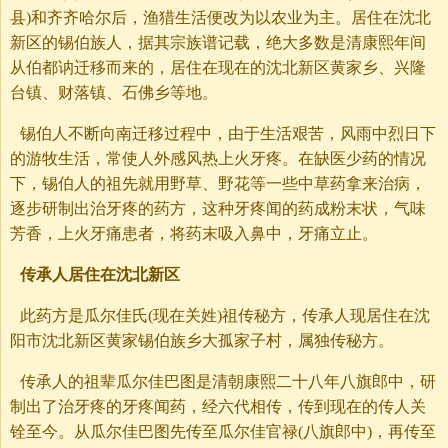
县)和齐齐哈尔后，渔猎生活便改为以农业为主。居住在沈北
新区的锡伯族人，据其宗族谱记载，绝大多数是清康熙年间
从伯都讷迁移而来的，居住在现在的沈北新区黄家乡、兴隆
台镇、财落镇、石佛乡等地。
锡伯人不断向南迁移过程中，由于生活艰苦，风雨中烈日下
的游牧生活，常使人外感风热上火牙疼。在缺医少药的情况
下，锡伯人的祖先就用野草、野花等一些中草药拿来治病，
逐步研制出治牙疼的药方，这种牙疼闻的药成粉末状，气味
芳香，上火牙痛患者，将药末吸入鼻中，牙痛立止。
传承人居住在沈北新区
此药方是瓜尔佳氏(现在关姓)祖传秘方，传承人现居住在沈
阳市沈北新区黄家锡伯族乡大孤家子村，属独传秘方。
传承人的祖辈瓜尔佳巴图是清朝康熙二十八年八旗郎中，研
制出了治牙疼的牙疼闻药，经六代相传，传到现在的传人关
铨至今。从瓜尔佳巴图先传至瓜尔佳官禄(八旗郎中)，再传至