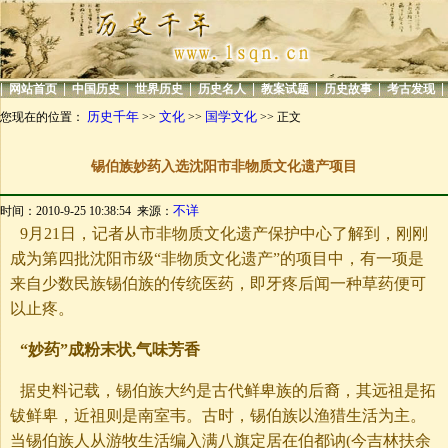
|
|
|
|
|
|
|
|
网站首页
中国历史
世界历史
历史名人
教案试题
历史故事
考古发现
历史千年
文化
国学文化
您现在的位置：
>>
>>
>> 正文
锡伯族妙药入选沈阳市非物质文化遗产项目
不详
时间：2010-9-25 10:38:54 来源：
9月21日，记者从市非物质文化遗产保护中心了解到，刚刚
成为第四批沈阳市级“非物质文化遗产”的项目中，有一项是
来自少数民族锡伯族的传统医药，即牙疼后闻一种草药便可
以止疼。
“妙药”成粉末状,气味芳香
据史料记载，锡伯族大约是古代鲜卑族的后裔，其远祖是拓
钹鲜卑，近祖则是南室韦。古时，锡伯族以渔猎生活为主。
当锡伯族人从游牧生活编入满八旗定居在伯都讷(今吉林扶余