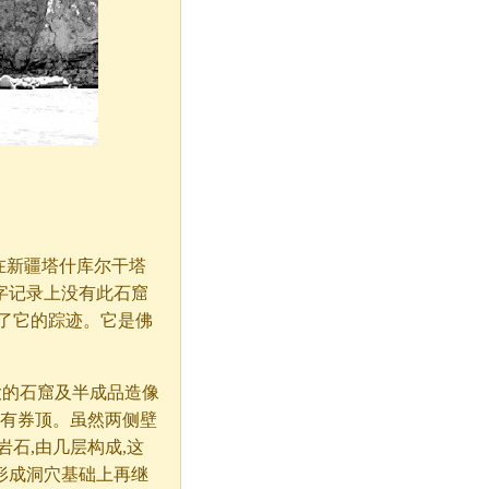
在新疆塔什库尔干塔
字记录上没有此石窟
了它的踪迹。它是佛
大的石窟及半成品造像
部有券顶。虽然两侧壁
石,由几层构成,这
形成洞穴基础上再继