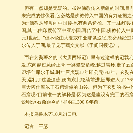
但有一点却是无疑的。虽说佛教传入新疆的时间,目
未完成的佛像看,它必然是佛教传入中国的有力证据之
为:“佛教从印度向中国传播,有两条途径。其一,由印度
国;其二,由印度传至中亚小国,再传至中国,佛教传入
元1世纪。”但不论由大夏或中亚哪条途径,都必须经
尔传入于阗,最早见于藏文文献《于阗国授记》。
而在玄奘著名的《大唐西域记》里有过这样的记载:
发,东向越过葱岭正脊,一路攀登危峰,越过雪岭,走了五
即塔什库尔干城,时年唐贞观17年即公元643年。玄
天,巡礼了这些遗迹,便向东北继续前进,随即进入了13
巨大塔什库尔干石窟造像的山谷。但为何玄奘的书中
石窟呢?目前惟一的解释是:因为这是座没有完工的石
说明:这石窟距今的时间在1300多年前。
本报乌鲁木齐10月24日电
记者 王瑟