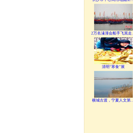
2万名溱潼会船手飞篙走
清明“寒食”展
横城古渡，宁夏人文第