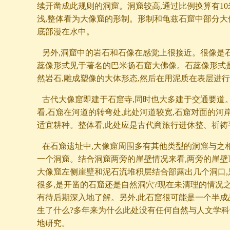
续开凿成此规则的洞窟。洞窟较高,通过比例换算有10
浅,整体看为大像窟的形制。形制和龟兹石窟中部分大
底部漫在水中。
另外,洞窟中的岩石和石像在感觉上很接近。很像是
蕊像形式见于著名的巴米扬石窟大佛像。石蕊像形式
然岩石,雕成塑像的大体形态,然后在用泥质在表层进
古代大像窟即建于石窟寺,同时也大多建于交通要道
看,石窟在河道的转弯处,此处河道较宽,石窟对面的河
适宜耕种。整体看,此处应是古代商旅行进休整、祈祷
在石窟遗址中,大像窟周围多有其他类型的洞窟与之
一个洞窟。结合洞窟两旁的崖壁情况来看,两旁的崖壁
大像窟左侧崖壁和泥石流堆积层结合部露出几个洞口,
很多,是开凿的石窟还是自然洞穴?现在未清理的情况之
有待后期深入地了解。另外,此石窟很可能是一个半成
生了什么?多年来为什么此处没有任何自然与人文学科
地研究。