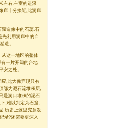
米左右,主室的进深
像窟十分接近,此洞窟
石窟造像中的石蕊,石
是先利用洞窟中的自
行塑造。
。从这一地区的整体
岸有一片开阔的台地
平安之处。
相应,此大像窟现只有
顶部为泥石流堆积层,
只是洞口堆积的泥石
下,难以判定为石窟,
品,历史上这里究竟发
记录?还需要更深入