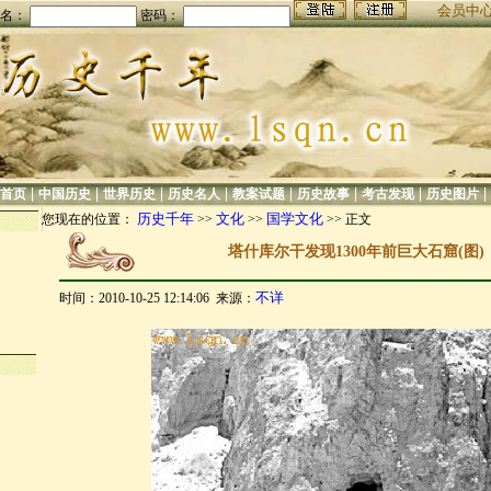
会员中
名：
密码：
|
|
|
|
|
|
|
|
首页
中国历史
世界历史
历史名人
教案试题
历史故事
考古发现
历史图片
历史千年
文化
国学文化
您现在的位置：
>>
>>
>> 正文
塔什库尔干发现1300年前巨大石窟(图)
不详
时间：2010-10-25 12:14:06 来源：
…