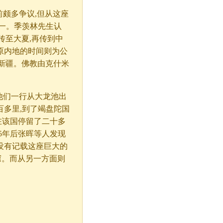
前颇多争议,但从这座
一。季羡林先生认
传至大夏,再传到中
中原内地的时间则为公
过新疆。佛教由克什米
他们一行从大龙池出
百多里,到了竭盘陀国
奘在该国停留了二十多
65年后张晖等人发现
没有记载这座巨大的
窟。而从另一方面则