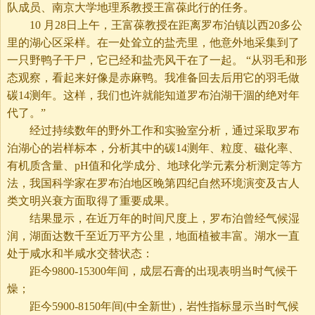
队成员、南京大学地理系教授王富葆此行的任务。
10 月28日上午，王富葆教授在距离罗布泊镇以西20多公
里的湖心区采样。在一处耸立的盐壳里，他意外地采集到了
一只野鸭子干尸，它已经和盐壳风干在了一起。 “从羽毛和形
态观察，看起来好像是赤麻鸭。我准备回去后用它的羽毛做
碳14测年。这样，我们也许就能知道罗布泊湖干涸的绝对年
代了。”
经过持续数年的野外工作和实验室分析，通过采取罗布
泊湖心的岩样标本，分析其中的碳14测年、粒度、磁化率、
有机质含量、pH值和化学成分、地球化学元素分析测定等方
法，我国科学家在罗布泊地区晚第四纪自然环境演变及古人
类文明兴衰方面取得了重要成果。
结果显示，在近万年的时间尺度上，罗布泊曾经气候湿
润，湖面达数千至近万平方公里，地面植被丰富。湖水一直
处于咸水和半咸水交替状态：
距今9800-15300年间，成层石膏的出现表明当时气候干
燥；
距今5900-8150年间(中全新世)，岩性指标显示当时气候