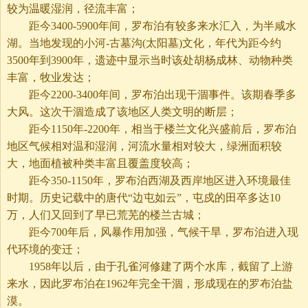
较为温暖湿润，径流丰富；
距今3400-5900年间，罗布泊有较多来水汇入，为半咸水
湖。当地发现的小河-古墓沟(太阳墓)文化，年代为距今约
3500年到3900年，遗迹中显示当时该处胡杨成林、动物种类
丰富，牧业发达；
距今2200-3400年间，罗布泊出现干涸事件。该期春季多
大风。这次干涸造成了该地区人类文明的断层；
距今1150年-2200年，相当于楼兰文化兴盛前后，罗布泊
地区气候相对温和湿润，河流水量相对较大，绿洲面积较
大，地面植被种类丰富且覆盖度较高；
距今350-1150年，罗布泊西湖及西岸地区进入环境最佳
时期。历史记载中的唐代“边屯如云”，屯戍的田卒多达10
万，人们又回到了早已荒芜的楼兰古城；
距今700年后，风暴作用加强，气候干旱，罗布泊进入现
代环境的变迁；
1958年以后，由于孔雀河修建了两个水库，截留了上游
来水，因此罗布泊在1962年完全干涸，形成现在的罗布泊盐
漠。