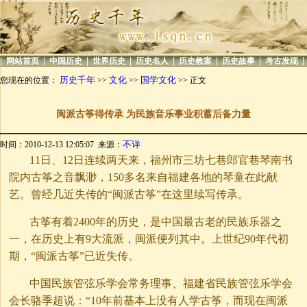
|
|
|
|
|
|
|
|
网站首页
中国历史
世界历史
历史名人
历史教案
历史故事
考古发现
历史千年
文化
国学文化
您现在的位置：
>>
>>
>> 正文
闽派古筝得传承 为民族音乐事业积蓄后备力量
不详
时间：2010-12-13 12:05:07 来源：
11日、12日连续两天来，福州市三坊七巷郎官巷琴南书
院内古筝之音飘渺，150多名来自福建各地的琴童在此献
艺。曾经几近失传的“闽派古筝”在这里续写传承。
古筝有着2400年的历史，是中国最古老的民族乐器之
一，在历史上有9大流派，闽派便列其中。上世纪90年代初
期，“闽派古筝”已近失传。
中国民族管弦乐学会常务理事、福建省民族管弦乐学会
会长骆季超说：“10年前基本上没有人学古筝，而现在闽派