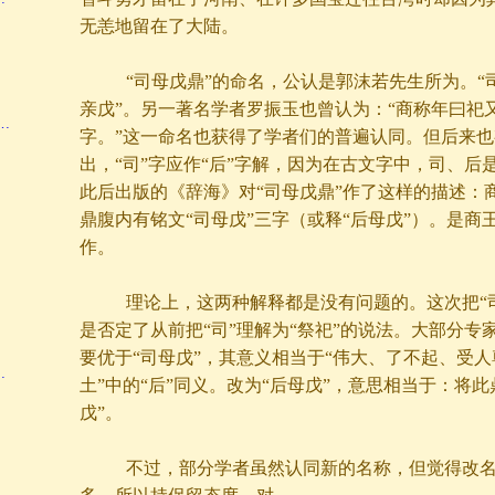
无恙地留在了大陆。
“司母戊鼎”的命名，公认是
郭沫若
先生所为。“
亲戊”。另一著名学者罗振玉也曾认为：“商称年曰祀
…
字。”这一命名也获得了学者们的普遍认同。但后来
出，“司”字应作“后”字解，因为在古文字中，司、后
此后出版的《辞海》对“司母戊鼎”作了这样的描述：
鼎腹内有铭文“司母戊”三字（或释“后母戊”）。是商
作。
理论上，这两种解释都是没有问题的。这次把“司”
是否定了从前把“司”理解为“祭祀”的说法。大部分专
要优于“司母戊”，其意义相当于“伟大、了不起、受人
…
土”中的“后”同义。改为“后母戊”，意思相当于：将此
戊”。
不过，部分学者虽然认同新的名称，但觉得改名