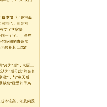
司母戊”即为“祭祀母
又曰司也，司即祠
也有文字学家提
是同一个字。于是在
商代晚期的青铜器，
王为祭祀其母戊而
改为“后”，实际上
家认为“后母戊”的命名
尊敬”，与“皇天后
鼎献给“敬爱的母亲
成本较高，涉及问题