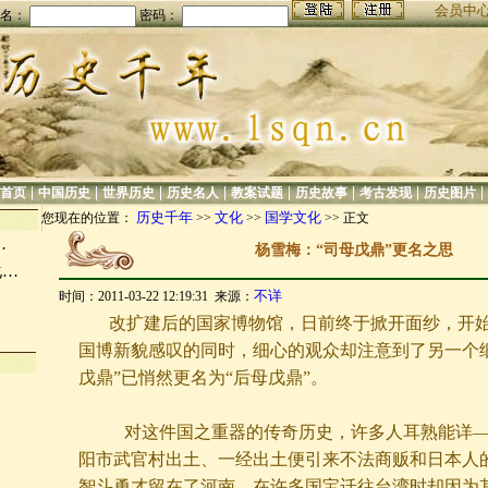
会员中
名：
密码：
|
|
|
|
|
|
|
|
首页
中国历史
世界历史
历史名人
教案试题
历史故事
考古发现
历史图片
历史千年
文化
国学文化
您现在的位置：
>>
>>
>> 正文
…
杨雪梅：“司母戊鼎”更名之思
化…
不详
时间：2011-03-22 12:19:31 来源：
改扩建后的国家博物馆，日前终于掀开面纱，开
国博新貌感叹的同时，细心的观众却注意到了另一个
戊鼎”已悄然更名为“后母戊鼎”。
对这件国之重器的传奇历史，许多人耳熟能详
阳市武官村出土、一经出土便引来不法商贩和日本人
智斗勇才留在了河南、在许多国宝迁往台湾时却因为其
…