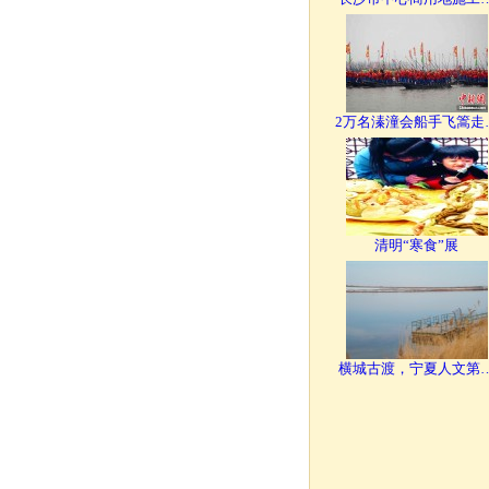
2万名溱潼会船手飞篙走
清明“寒食”展
横城古渡，宁夏人文第