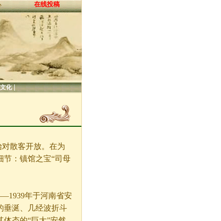
在线投稿
心
|
文化
始对散客开放。在为
细节：镇馆之宝“司母
——
1939年于河南省安
的垂涎、几经波折斗
体态的“巨大”安然