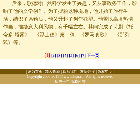
后来，歌德对自然科学发生了兴趣，又从事政务工作，影
响了他的文学创作。为了摆脱这种境地，他开始了旅行生
活，结识了席勒后，他又升起了创作欲望。他曾以高度热情
作画，描绘意大利风物，有千幅左右。其间完成了诗剧《托
夸多·塔索》、《浮士德》第二稿、《罗马哀歌》、《那列
狐》等。
[1]
[2]
[3]
[4]
[5]
[6]
[7]
下一页
|
设为首页
|
加入收藏
|
联系我们
|
友情链接
|
版权申明
|
Copyright 2006-2011 © www.lsqn.cn All rights reserved
历史千年
版权所有