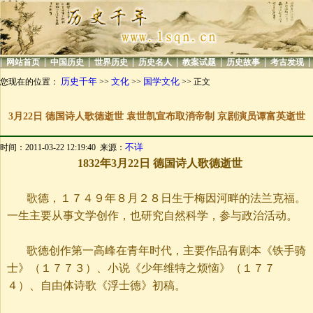
|
|
|
|
|
|
|
|
网站首页
中国历史
世界历史
历史名人
教案试题
历史故事
考古发现
历史千年
文化
国学文化
您现在的位置：
>>
>>
>> 正文
3月22日 德国诗人歌德逝世 袁世凯宣布取消帝制 京剧演员谭富英逝世
不详
时间：2011-03-22 12:19:40 来源：
1832
年3
月22
日
德国诗人歌德逝世
歌德，１７４９年８月２８日生于梅因河畔的法兰克福。
一生主要从事文学创作，也研究自然科学，参与政治活动。
歌德创作第一高峰在青年时代，主要作品有剧本《铁手骑
士》（１７７３）、小说《少年维特之烦恼》（１７７
４）、自由体诗歌《浮士德》初稿。