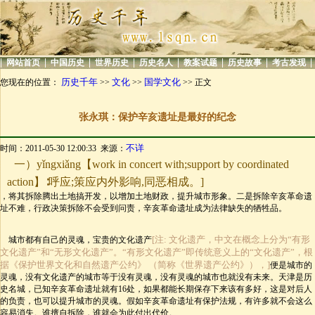
|
|
|
|
|
|
|
|
网站首页
中国历史
世界历史
历史名人
教案试题
历史故事
考古发现
历史千年
文化
国学文化
您现在的位置：
>>
>>
>> 正文
张永琪：保护辛亥遗址是最好的纪念
不详
时间：2011-05-30 12:00:33 来源：
一）yǐngxiǎng【work in concert with;support by coordinated
action】∶呼应;策应内外影响,同恶相成。]
，将其拆除腾出土地搞开发，以增加土地财政，提升城市形象。二是拆除辛亥革命遗
址不难，行政决策拆除不会受到问责，辛亥革命遗址成为法律缺失的牺牲品。
[注: 文化遗产，中文在概念上分为“有形
城市都有自己的灵魂，宝贵的文化遗产
文化遗产”和“无形文化遗产”。“有形文化遗产”即传统意义上的“文化遗产”，根
据《保护世界文化和自然遗产公约》 （简称《世界遗产公约》），]
便是城市的
灵魂，没有文化遗产的城市等于没有灵魂，没有灵魂的城市也就没有未来。天津是历
史名城，已知辛亥革命遗址就有16处，如果都能长期保存下来该有多好，这是对后人
的负责，也可以提升城市的灵魂。假如辛亥革命遗址有保护法规，有许多就不会这么
容易消失。谁擅自拆除，谁就会为此付出代价。