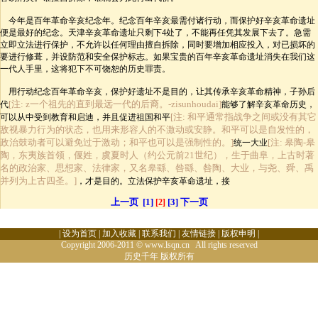
今年是百年革命辛亥纪念年。纪念百年辛亥最需付诸行动，而保护好辛亥革命遗址
便是最好的纪念。天津辛亥革命遗址只剩下4处了，不能再任凭其发展下去了。急需
立即立法进行保护，不允许以任何理由擅自拆除，同时要增加相应投入，对已损坏的
要进行修葺，并设防范和安全保护标志。如果宝贵的百年辛亥革命遗址消失在我们这
一代人手里，这将犯下不可饶恕的历史罪责。
用行动纪念百年革命辛亥，保护好遗址不是目的，让其传承辛亥革命精神，子孙后
[注: z一个祖先的直到最远一代的后裔。-zisunhoudai]
代
能够了解辛亥革命历史，
[注: 和平通常指战争之间或没有其它
可以从中受到教育和启迪，并且促进祖国和平
敌视暴力行为的状态，也用来形容人的不激动或安静。和平可以是自发性的，
政治鼓动者可以避免过于激动；和平也可以是强制性的。]
[注: 皋陶-皋
统一大业
陶，东夷族首领，偃姓，虞夏时人（约公元前21世纪），生于曲阜，上古时著
名的政治家、思想家、法律家，又名皋繇、咎繇、咎陶、大业，与尧、舜、禹
并列为上古四圣。]
，才是目的。立法保护辛亥革命遗址，接
上一页
[1]
[3]
下一页
[2]
|
设为首页
|
加入收藏
|
联系我们
|
友情链接
|
版权申明
|
Copyright 2006-2011 © www.lsqn.cn All rights reserved
历史千年
版权所有