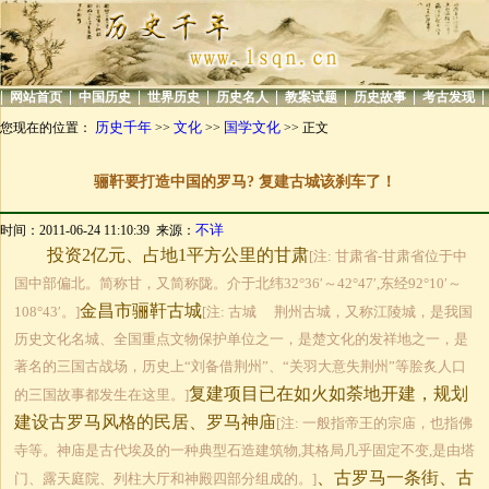
|
|
|
|
|
|
|
|
网站首页
中国历史
世界历史
历史名人
教案试题
历史故事
考古发现
历史千年
文化
国学文化
您现在的位置：
>>
>>
>> 正文
骊靬要打造中国的罗马? 复建古城该刹车了！
不详
时间：2011-06-24 11:10:39 来源：
投资2亿元、占地1平方公里的甘肃
[注: 甘肃省-甘肃省位于中
国中部偏北。简称甘，又简称陇。介于北纬32°36′～42°47′,东经92°10′～
金昌市骊靬古城
108°43′。]
[注: 古城 荆州古城，又称江陵城，是我国
历史文化名城、全国重点文物保护单位之一，是楚文化的发祥地之一，是
著名的三国古战场，历史上“刘备借荆州”、“关羽大意失荆州”等脍炙人口
复建项目已在如火如荼地开建，规划
的三国故事都发生在这里。]
建设古罗马风格的民居、罗马神庙
[注: 一般指帝王的宗庙，也指佛
寺等。神庙是古代埃及的一种典型石造建筑物,其格局几乎固定不变,是由塔
、古罗马一条街、古
门、露天庭院、列柱大厅和神殿四部分组成的。]