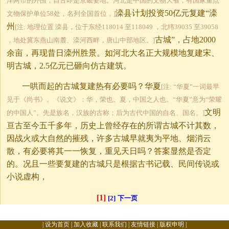
津两市的外围，自古即是京畿要地。河北是中国的文物大省，有国家重点
滦县计划投资50亿元复建“滦
文物保护单位58处，名列全国首位，]
州
[注: 地理位置 滦县，位于东经118014 至118049 ，北纬39035 至39058
古城”，占地2000
，地处冀东燕山南麓、滦河西畔，唐山中部地区。]
余亩，再现昔日滦州胜景。如河北大名正大规模地复建宋、
明古城，2.5亿元已砸向仿古建筑。
一哄而起的古城复建热有必要吗？华夏
[注: “华夏”一词最早
见于《尚书》。《说文》：华，荣也。夏，中国之人也。“华夏”意为“荣耀
文明
的中国人”。先是族名，汉族的古称；后为古代中国的自名、国名。]
亘古至今五千多年，历史上曾经存在的所谓古城不计其数，
因战火或大自然的摧残，许多古城早就夷为平地、烟消云
散，有必要将其一一恢复，重见天日吗？答案显然是否定
的。况且一些要复建的古城只是根据古书记载、民间传说或
小说虚构，
[1]
[2]
下一页
|
设为首页
|
加入收藏
|
联系我们
|
友情链接
|
版权申明
|