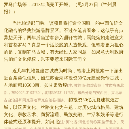
罗马广场等，2013年底完工开城。（见5月27日《兰州晨
报》）
当地旅游部门称，该项目将打造全国唯一的中西传统文
化融合的经典旅游品牌景区。不过在笔者看来，这似乎有点
异想天开，两年后当游客步入骊靬古城，焉能宛如走进意大
利首都罗马？真是一个活脱脱的人造景观。但笔者更为担心
的是，复制罗马古城，有无经过人家同意，如果意大利政府
告咱们文化侵权，岂不要惹来国际官司？
近几年扎堆复建古城成为时尚，笔者上网搜索一下蹦出
近百条类似信息，如江苏金湖将投资30亿元建设尧帝古城，
占地面积1050.3亩。如甘肃敦煌
[注: 敦煌市-敦煌市位于甘肃省西北
部，东经92°13′-95°30′，北纬39°53′-41°35′。东西分别与安西县、肃北蒙
拟投资30亿元复建敦煌古
古自治县和阿克塞哈萨克自治县相接。]
城，以汉唐文化、丝路文化为主题，对历史城市格局、建筑
文化、宗教艺术、商贸流通、民族交融、生活和娱乐等进行
体验式还原和提升。如河北
[注: 河北省-河北省简称冀,位于北京、天