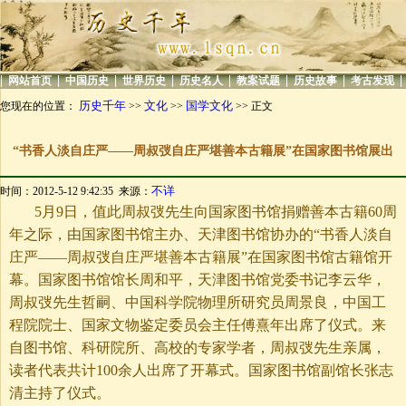
|
|
|
|
|
|
|
|
网站首页
中国历史
世界历史
历史名人
教案试题
历史故事
考古发现
历史千年
文化
国学文化
您现在的位置：
>>
>>
>> 正文
“书香人淡自庄严——周叔弢自庄严堪善本古籍展”在国家图书馆展出
不详
时间：2012-5-12 9:42:35 来源：
5月9日
，值此周叔弢先生向国家图书馆捐赠善本古籍60周
年之际，由国家图书馆主办、天津图书馆协办的“书香人淡自
庄严——周叔弢自庄严堪善本古籍展”在国家图书馆古籍馆开
幕。国家图书馆馆长周和平，天津图书馆党委书记李云华，
周叔弢先生哲嗣、中国科学院物理所研究员周景良，中国工
程院院士、国家文物鉴定委员会主任傅熹年出席了仪式。来
自图书馆、科研院所、高校的专家学者，周叔弢先生亲属，
读者代表共计100余人出席了开幕式。国家图书馆副馆长张志
清主持了仪式。