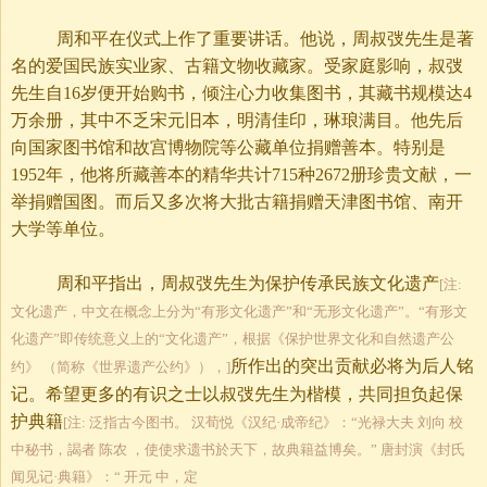
周和平在仪式上作了重要讲话。他说，
周叔弢
先生是著
名的爱国民族实业家、古籍文物收藏家。受家庭影响，叔弢
先生自
16岁便开始购书，倾注心力收集图书，其藏书规模达4
万余册，其中不乏宋元旧本，明清佳印，琳琅满目。他先后
向国家图书馆和故宫博物院等公藏单位捐赠善本。特别是
1952年，他将所藏善本的精华共计715种2672册珍贵文献，一
举捐赠国图。而后又多次将大批古籍捐赠天津图书馆、南开
大学等单位。
周和平指出，
周叔弢
先生为保护传承民族文化遗产
[注:
文化遗产，中文在概念上分为“有形文化遗产”和“无形文化遗产”。“有形文
化遗产”即传统意义上的“文化遗产”，根据《保护世界文化和自然遗产公
所作出的突出贡献必将为后人铭
约》 （简称《世界遗产公约》），]
记。希望更多的有识之士以叔弢先生为楷模，共同担负起保
护典籍
[注: 泛指古今图书。 汉荀悦《汉纪·成帝纪》：“光禄大夫 刘向 校
中秘书，謁者 陈农 ，使使求遗书於天下，故典籍益博矣。” 唐封演《封氏
闻见记·典籍》：“ 开元 中，定