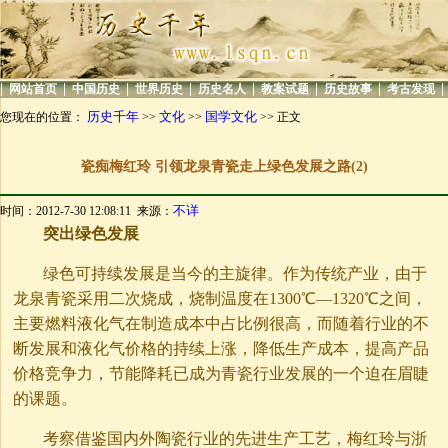
|
|
|
|
|
|
|
|
网站首页
中国历史
世界历史
历史名人
教案试题
历史故事
考古发现
历史千年
文化
国学文化
您现在的位置：
>>
>>
>> 正文
瓷痴梅红玲 引领龙泉青瓷走上绿色发展之路(2)
不详
时间：2012-7-30 12:08:11 来源：
突出绿色发展
绿色可持续发展是当今的主旋律。作为传统产业，由于
龙泉青瓷采用二次烧成，烧制温度在1300℃—1320℃之间，
主要燃料液化气在制造成本中占比例很高，而随着行业的不
断发展和液化气价格的持续上涨，降低生产成本，提高产品
价格竞争力，节能降耗已成为青瓷行业发展的一个迫在眉睫
的课题。
考察借鉴国内外陶瓷行业的先进生产工艺，梅红玲与浙