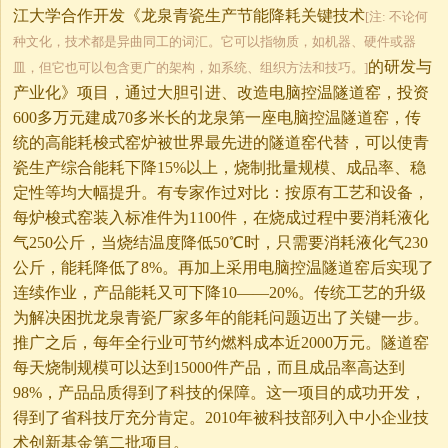
江大学合作开发《龙泉青瓷生产节能降耗关键技术
[注: 不论何
种文化，技术都是异曲同工的词汇。它可以指物质，如机器、硬件或器
的研发与
皿，但它也可以包含更广的架构，如系统、组织方法和技巧。]
产业化》项目，通过大胆引进、改造电脑控温隧道窑，投资
600多万元建成70多米长的龙泉第一座电脑控温隧道窑，传
统的高能耗梭式窑炉被世界最先进的隧道窑代替，可以使青
瓷生产综合能耗下降15%以上，烧制批量规模、成品率、稳
定性等均大幅提升。有专家作过对比：按原有工艺和设备，
每炉梭式窑装入标准件为1100件，在烧成过程中要消耗液化
气250公斤，当烧结温度降低50℃时，只需要消耗液化气230
公斤，能耗降低了8%。再加上采用电脑控温隧道窑后实现了
连续作业，产品能耗又可下降10——20%。传统工艺的升级
为解决困扰龙泉青瓷厂家多年的能耗问题迈出了关键一步。
推广之后，每年全行业可节约燃料成本近2000万元。隧道窑
每天烧制规模可以达到15000件产品，而且成品率高达到
98%，产品品质得到了科技的保障。这一项目的成功开发，
得到了省科技厅充分肯定。2010年被科技部列入中小企业技
术创新基金第二批项目。