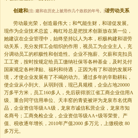
创建和
谐劳动关系
[注: 建和在历史上被用作几个政权的年号。]
劳动最光荣，创造最伟大；和气能生财，和谐促发展。
现作为企业技术总监，梅红玲总是把技术创新放在第一位，
她建议在企业管理中，始终坚持以人为本，积极构建和谐劳
动关系，充分发挥工会组织的作用，视员工为企业主人，充
分调动员工的积极性和创造性。企业不拖薪、欠薪和克扣员
工工资，按时按规定给员工缴纳社保等各种基金，及时兑付
国家规定各种津贴、福利和待遇，正因为有了和谐的发展环
境，才使企业发展有了不竭的动力。通过多年的辛勤耕耘，
使企业从小到大、从弱到强，现已具规模，企业占地20000
万多平方米，员工160多人，先后获得浙江省工商企业信用A
级、重合同守信用单位、天丰窑的青瓷被评为龙泉市名优商
品，企业资信等级AA级，龙泉市诚信私营企业，龙泉市知
名商号；工商免检企业，企业资信等级AA+级等荣誉。产
值、税收逐年增长，2010年产值2000 多万元，上缴税收 80
多万元。