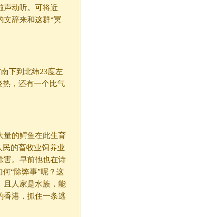
啦声动听。可将近
的文辞来和这群“冥
南下到北纬23度左
炎热，还有一个比气
大量的鳄鱼在此生育
人民的畜牧业饲养业
除害。早前他也在诗
何“除弊事”呢？这
。且人家是水族，能
的香港，抓住一条逃