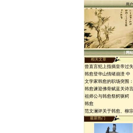
用户
|
网站
相关文章
曾直言犯上指摘皇帝过
韩愈登华山情绪崩溃 中
文学家韩愈的职场突围
韩愈谏迎佛骨赋蓝关诗
祖师公与韩愈祭鰐驱鳄
韩愈
范文澜评关于韩愈、柳
最新热门