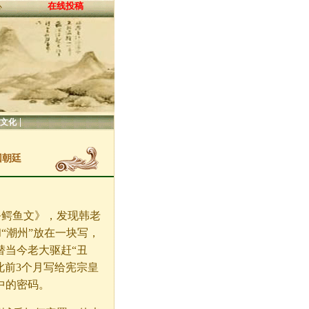
在线投稿
心
|
文化
回朝廷
祭鳄鱼文》，发现韩老
和“潮州”放在一块写，
替当今老大驱赶“丑
此前3个月写给宪宗皇
中的密码。