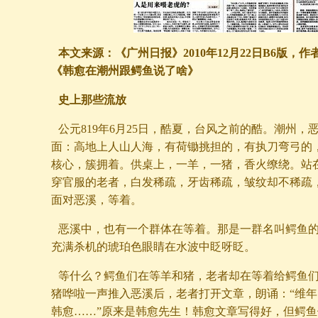
本文来源：《广州日报》2010年12月22日B6版，
《韩愈在潮州跟鳄鱼说了啥》
史上那些流放
公元819年6月25日，酷夏，台风之前的酷。潮州，
面：高地上人山人海，有荷锄挑担的，有执刀弯弓的
核心，簇拥着。供桌上，一羊，一猪，香火缭绕。站
穿官服的老者，白发稀疏，牙齿稀疏，皱纹却不稀疏
面对恶溪，等着。
恶溪中，也有一个群体在等着。那是一群名叫鳄鱼
充满杀机的琥珀色眼睛在水波中眨呀眨。
等什么？鳄鱼们在等羊和猪，老者却在等着给鳄鱼
猪哗啦一声推入恶溪后，老者打开文章，朗诵：“维
韩愈……”原来是韩愈先生！韩愈文章写得好，但鳄