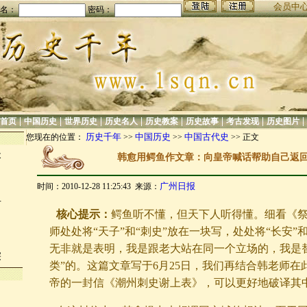
会员中
名：
密码：
|
|
|
|
|
|
|
|
首页
中国历史
世界历史
历史名人
历史教案
历史故事
考古发现
历史图片
历史千年
中国历史
中国古代史
您现在的位置：
>>
>>
>> 正文
失
韩愈用鳄鱼作文章：向皇帝喊话帮助自己返
广州日报
时间：2010-12-28 11:25:43 来源：
：
言
核心提示：
鳄鱼听不懂，但天下人听得懂。细看《
师处处将“天子”和“刺史”放在一块写，处处将“长安”
无非就是表明，我是跟老大站在同一个立场的，我是
宗
类”的。这篇文章写于6月25日，我们再结合韩老师在
帝的一封信《潮州刺史谢上表》，可以更好地破译其