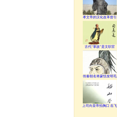
孝文帝的汉化改革曾引
古代“掌故”是文职官
传秦朝名将蒙恬发明毛
上司向皇帝拍胸口 岳飞