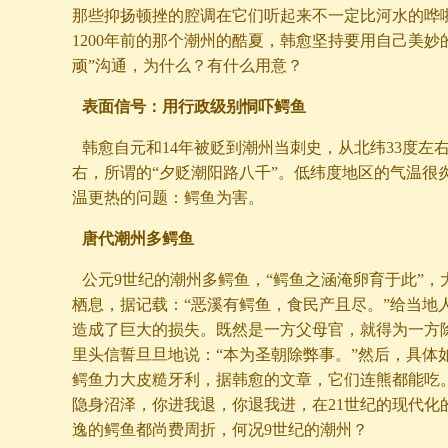
那些抑扬顿挫的腔调在它们听起来不一定比河水的哗
1200年前的那个潮州的酷夏，韩愈坚持要用自己美妙
顽”沟通，为什么？有什么用意？
表面信号：用行政级别恫吓鳄鱼
韩愈自元和14年被贬到潮州当刺史，从北纬33度左右
右，所谓的“夕贬潮阳路八千”。低纬度地区的气温很
温更热的问题：鳄鱼为害。
唐代潮州多鳄鱼
公元9世纪的潮州多鳄鱼，“鳄鱼之涵淹卵育于此”，
栖息，据记载：“恶溪有鳄鱼，食民产且尽。”给当地
造成了巨大的损失。既然是一方父母官，就得为一方
里头信誓旦旦地说：“本为圣朝除弊事。”然后，具体如
鳄鱼力大皮糙牙利，据韩愈的文章，它们连熊都能吃
隐身沼泽，你进我退，你退我进，在21世纪的现代化
逸的鳄鱼都尚费周折，何况9世纪的潮州？