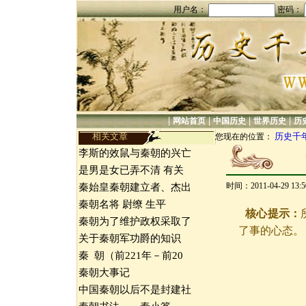
用户名：
密码：
|
|
|
|
网站首页
中国历史
世界历史
历
相关文章
历史千
您现在的位置：
李斯的效鼠与秦朝的兴亡
是男是女已弄不清 有关
时间：2011-04-29 13
秦始皇秦朝建立者、杰出
秦朝名将 尉缭 生平
核心提示：
秦朝为了维护政权采取了
了事的心态。
关于秦朝军功爵的知识
秦 朝（前221年－前20
秦朝大事记
中国秦朝以后不是封建社