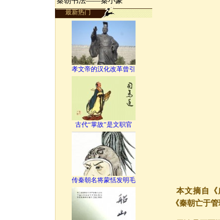
秦朝书法——秦小篆
最新热门
孝文帝的汉化改革曾引
古代“掌故”是文职官
传秦朝名将蒙恬发明毛
本文摘自《广
《秦朝亡于管