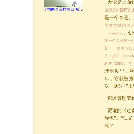
无论是正面
上司向皇帝拍胸口 岳飞
秦朝是中国历史上
是一个奇迹。
国古代继宗法
。朝
junxianzhi]
某一个皇帝的
朝 隋唐五代
[注: 共和 （r
种政治制度。与“
理制度里，丝
年，它就被推
汉、唐这些王
它以管理著
贾谊的《过
异也”。“仁
式？