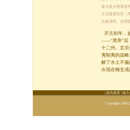
道大圣大明孝皇帝
之治是唐玄宗（
比较清明，任用
开元初年，
——“黑帝”
十二州。玄宗
夷制夷的战略
解了水土不服
出现在梅玄成
|
设为首页
|
加入
Copyright 2006-2