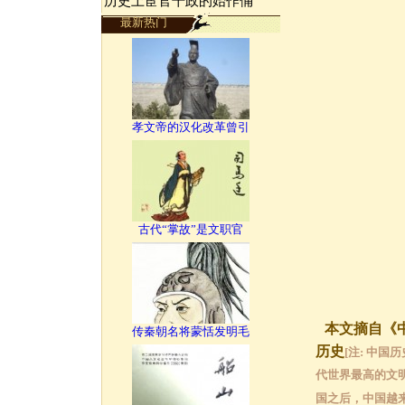
历史上宦官干政的始作俑
最新热门
孝文帝的汉化改革曾引
古代“掌故”是文职官
本文摘自《中
传秦朝名将蒙恬发明毛
历史
[注: 中
代世界最高的文
国之后，中国越来