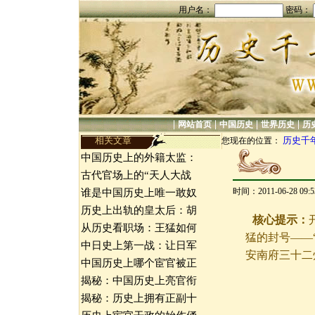
用户名：
密码：
|
|
|
|
网站首页
中国历史
世界历史
历
相关文章
历史千
您现在的位置：
中国历史上的外籍太监：
古代官场上的“天人大战
时间：2011-06-28 09
谁是中国历史上唯一敢奴
历史上出轨的皇太后：胡
核心提示：
从历史看职场：王猛如何
猛的封号——
中日史上第一战：让日军
安南府三十二
中国历史上哪个宦官被正
揭秘：中国历史上亮官衔
揭秘：历史上拥有正副十