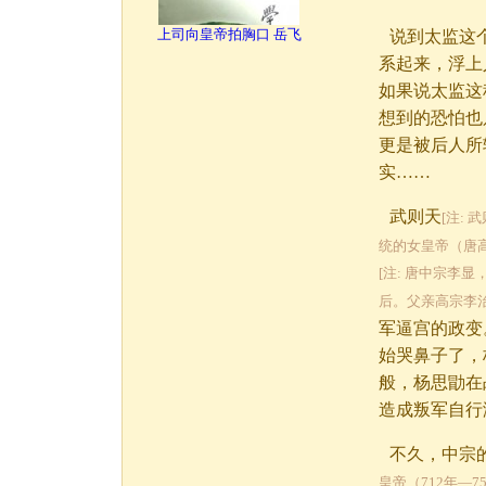
上司向皇帝拍胸口 岳飞
说到太监这
系起来，浮上
如果说太监这
想到的恐怕也
更是被后人所
实……
武则天
[注:
统的女皇帝（唐
[注: 唐中宗李
后。父亲高宗李治
军逼宫的政变
始哭鼻子了，
般，杨思勖在
造成叛军自行
不久，中宗
皇帝（712年—