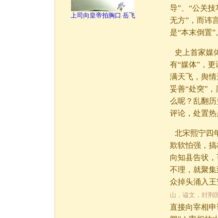
导”、“公关
上司向皇帝拍胸口 岳飞
无方”，而讳言
是“本末倒置”
史上首家媒
有“媒体”，
满天飞，舆情
妥善“处突”
么呢？乱翻历
评论，处置热
北宋熙宁四
欺软怕强，搞
向知县告状，
不理，就聚集
众掉头涌入王
山，谥文，封荆
直接向宰相申