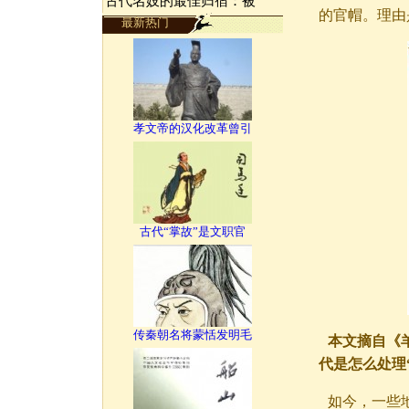
古代名妓的最佳归宿：被
的官帽。理由
最新热门
孝文帝的汉化改革曾引
古代“掌故”是文职官
传秦朝名将蒙恬发明毛
本文摘自《羊
代是怎么处理
如今，一些