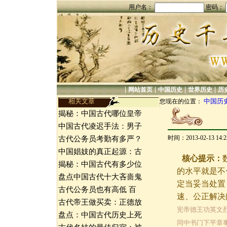
用户名：
密码：
|
|
|
|
网站首页
中国历史
世界历史
历
相关文章
中国历
您现在的位置：
揭秘：中国古代哪位皇帝
中国古代凌迟手法：男子
时间：2013-02-13 14
古代公务员考勤有多严？
中国娼妓的真正起源：古
核心提示：
揭秘：中国古代有多少位
的水平就是不
盘点中国古代十大吝啬鬼
定当妥当处置
古代公务员也有高低 百
速、公正解决
古代帝王做买卖：正德放
宪帝德王功英文
盘点：中国古代历史上死
同中书门下平章事