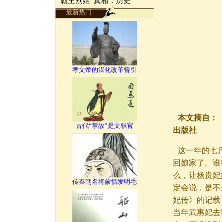
“霸王别姬”真相：历史
最新热门
孝文帝的汉化改革曾引
本文摘自：
古代“掌故”是文职官
出版社
这一年的七
回娘家了。谁
么，让杨贵妃
传秦朝名将蒙恬发明毛
定会说，是不
妃传》的记载
当年武惠妃去