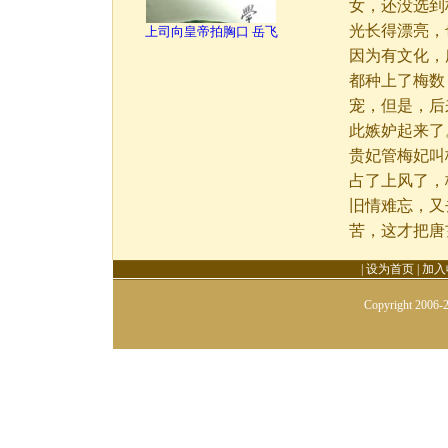
女，还没选到杨
光长得漂亮，
上司向皇帝拍胸口 岳飞
因为有文化，
都种上了梅数
宠，但是，后
此嫉妒起来了
贵妃管梅妃叫
占了上风了，
旧情难忘，又
苦，这才把唐
|
设为首页
|
加入
Copyright 2006-2