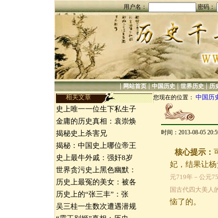
用户名：
密码：
|
|
|
|
网站首页
中国历史
世界历史
历
相关文章
中国历
您现在的位置：
史上唯一一位生下私生子
金庸的历史真相：袁崇焕
时间：2013-08-05 20
揭秘史上杀害兄
揭秘：中国史上哪位帝王
核心提示：
史上最牛外戚：强奸8岁
妃，结果让杨
世界贪污史上黑色幽默：
元719年－公元
历史上最冤的美女：被各
国古代四大美人的
历史上的“张三丰”：张
恼了的。
吴三桂一生数次遭遇潜规