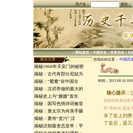
用户名：
密码：
|
|
|
|
网站首页
中国历史
世界历史
历
相关文章
中国历
您现在的位置：
揭秘1968年天安门的秘密
揭秘：古代有部分尼姑为
时间：2013-09-18 10
揭秘：“鸳鸯”在中国古
揭秘：汉武帝做的最大的
核心提示：
揭秘史上与“嫂嫂”发生
实际职权变化很
揭秘：因写色情诗词被皇
军”尊称为“某某
揭秘：唐太宗为何亲手砸
杀了皇上刘缵
揭秘：萧何“贪污” 汉
了皇后，梁又
揭秘汉朝最变态皇帝：平