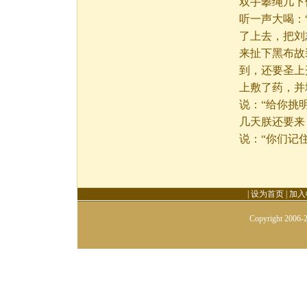
双手攀绳几下
听一声大喝：
了上去，把刘
来扯下黑布故
到，还要圣上
上敷了药，并
说：“给你挑
几天朕还要来
说：“你们记
|
设为首页
|
加入
Copyright 2006-2