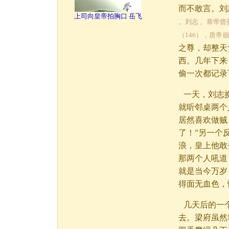
而不敢言。刘
上司向皇帝拍胸口 岳飞
。刘志 。章帝曾
（146），质帝崩
之尊，却整天
西。几年下来
偷一次都记录
一天，刘志
就听邻桌两个
居然喜欢做贼
了！”另一个
浪，皇上他敢
那两个人吼道
就是当今万岁
得面无血色，
几天后的一
去。梁府虽然