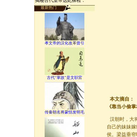
揭秘古代皇帝选妃裸检：
最新热门
孝文帝的汉化改革曾引
古代“掌故”是文职官
本文摘自：《
《靠当小偷掌
传秦朝名将蒙恬发明毛
汉朝时，大
自己的妹妹嫁
侯。梁益垂帘