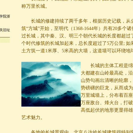
称万里长城。
学院浙
长城的修建持续了两千多年，根据历史记载，从公
筑“方城”开始，至明代（1368-1644年）共有20多
关旧址
过长城，其中秦、汉、明三个朝代长城的长度都超过
个时代修筑的长城加起来，总长度超过了5万公里; 如
土方筑一道1米厚、5米高的大墙，这道墙可以环绕地
长城的主体工程是绵
大都建在山岭最高处，沿
山势勾画出清晰的轮廓，
势磅礴的巨龙，从而成为
万里城墙上，分布着百座
万座敌台、烽火台，打破
高低起伏的地形更显得雄
艺术魅力。
各地的长城景观中，北京八达岭长城建筑得特别坚