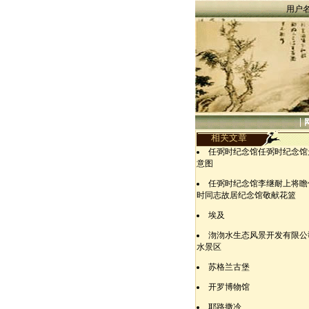
用户
|
相关文章
任弼时纪念馆任弼时纪念馆
意图
任弼时纪念馆李继耐上将瞻
时同志故居纪念馆敬献花篮
埃及
沕沕水生态风景开发有限公
水景区
苏格兰古堡
开罗博物馆
耶路撒冷