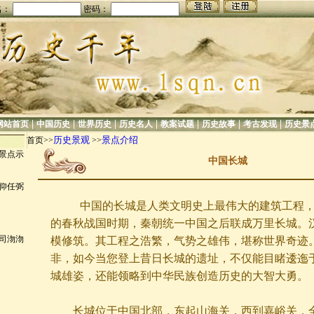
名：
密码：
|
|
|
|
|
|
|
网站首页
中国历史
世界历史
历史名人
教案试题
历史故事
考古发现
历史景
历史景观
景点介绍
首页>>
>>
景点示
中国长城
仰任弼
中国的长城是人类文明史上最伟大的建筑工程，它
的春秋战国时期，秦朝统一中国之后联成万里长城。
司沕沕
模修筑。其工程之浩繁，气势之雄伟，堪称世界奇迹
非，如今当您登上昔日长城的遗址，不仅能目睹逶迤
城雄姿，还能领略到中华民族创造历史的大智大勇。
长城位于中国北部，东起山海关，西到嘉峪关，全长约