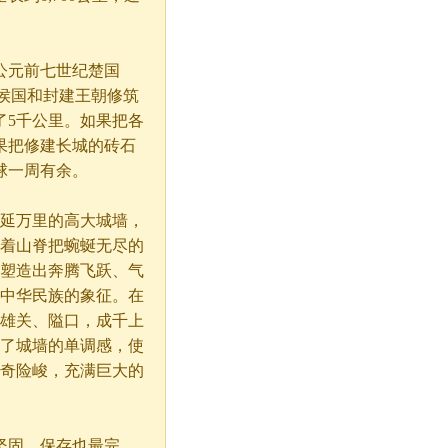
元前七世纪楚国
个诸侯国和封建王朝修筑
了5千公里。如果把各
果把修建长城的砖石
球一周有余。
延万里的高大城墙，
着山脊把蜿蜒无尽的
塑造出奔腾飞跃、气
中华民族的象征。在
雄关、隘口，成千上
了城墙的单调感，使
奇险峻，充满巨大的
固，保存也最完