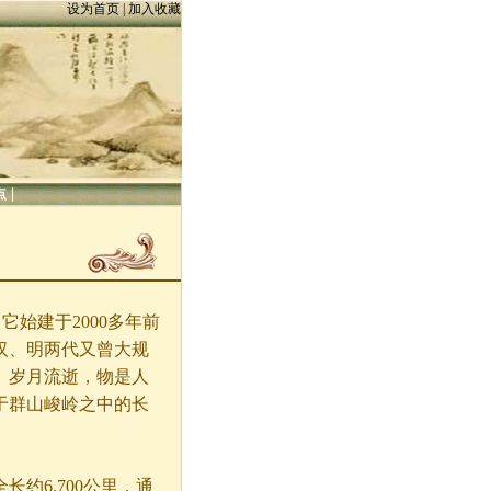
设为首页
|
加入收藏
|
点
始建于2000多年前
汉、明两代又曾大规
。岁月流逝，物是人
于群山峻岭之中的长
6,700公里，通