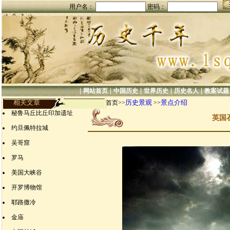
用户名：
密码：
|
|
|
|
|
网站首页
中国历史
世界历史
历史名人
教案试题
相关文章
历史景观
景点介绍
首页>>
>>
秘鲁马丘比丘印加遗址
英国
约旦佩特拉城
吴哥窟
罗马
美国大峡谷
开罗博物馆
耶路撒冷
金庙