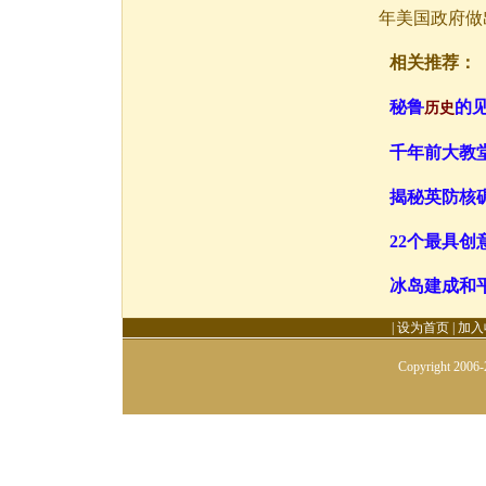
年美国政府做
相关推荐：
秘鲁
的
历史
千年前大教
揭秘英防核碉
22个最具创
冰岛建成和平
|
设为首页
|
加入
Copyright 2006-