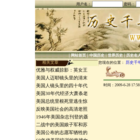
用户名：
密码：
|
|
|
|
网站首页
中国历史
世界历史
历史名
相关文章
历史千
您现在的位置：
优雅与权威掠影：英女王
美国人迈耶镜头里的清末
时间：2009-6-28 17:
美国人镜头里的四十年代
美国30年代经济大萧条老
美国总统里根死里逃生惊
反映美国社会的高清老照
1946年美国杂志刊登的聂
二战中的美国娘子军和苏
美国公布的志愿军牺牲的