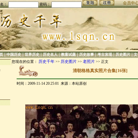
会员中
名：
密码：
|
|
|
|
|
|
|
|
页
中国历史
世界历史
历史名人
教案试题
历史故事
考古发现
历史图片
文
历史千年
历史图片
老照片
您现在的位置：
>>
>>
>> 正文
集
清朝格格真实照片合集[16张]
时间：2009-11-14 20:25:01 来源：本站原创