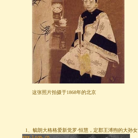
这张照片拍摄于1868年的北京
1、毓朗大格格爱新觉罗·恒慧，定郡王溥煦的大孙女