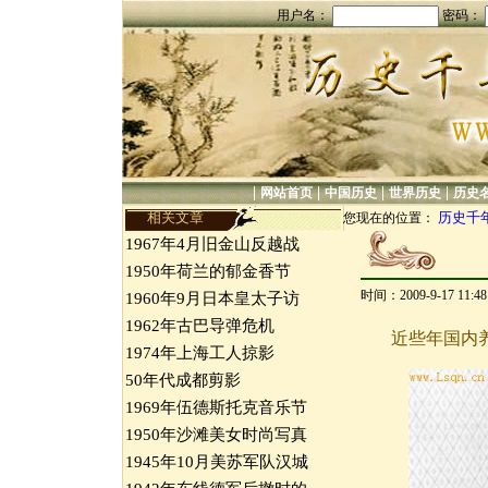
用户名：
密码：
|
|
|
|
网站首页
中国历史
世界历史
历史
相关文章
历史千
您现在的位置：
1967年4月旧金山反越战
1950年荷兰的郁金香节
时间：2009-9-17 11:
1960年9月日本皇太子访
1962年古巴导弹危机
近些年国内
1974年上海工人掠影
50年代成都剪影
1969年伍德斯托克音乐节
1950年沙滩美女时尚写真
1945年10月美苏军队汉城