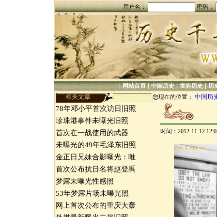
用户名：
密码：
|
|
|
|
网站首页
中国历史
世界历史
历
相关文章
中国历
您现在的位置：
78年邓小平首次访日旧照
珍珠港事件未曝光旧照
时间：2012-11-12 12
首次在一战使用的武器
未曝光的49年毛泽东旧照
金正日兄妹合影曝光：唯
首次公布抗日名将赵登禹
梦露未曝光性感照
53年梦露片场未曝光照
网上首次公布的重庆大轰