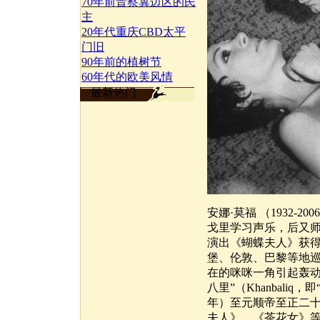
70年前晋察冀边区的民
主
20年代重庆CBD太平
门旧
90年前的植树节
60年代的欧美风情
最新热门
安娜·莫福 （1932
戈里学习声乐，后又
演出《蝴蝶夫人》获
堡、伦敦、巴黎等地巡
在的咪咪一角引起轰
八里”（Khanbali
年）至元顺帝至正二十
夫人》、《茶花女》