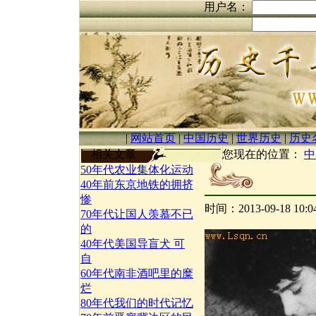
用户名：
|
网站首页
|
中国历史
|
世界历史
|
历史
相关文章
您现在的位置：
中
50年代农业集体化运动
40年前东京地铁的拥挤
惨
时间：2013-09-18 10:
70年代让国人羡慕不已
的
40年代美国导盲犬 可
自
60年代南非酒吧里的糜
烂
80年代我们的时代记忆