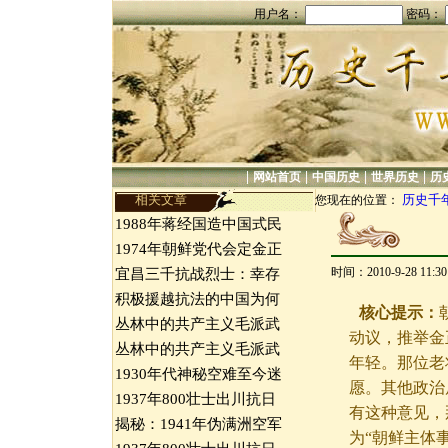
用户名：
密码：
|
|
|
|
网站首页
中国历史
世界历史
历
相关文章
历史千
您现在的位置：
1988年蒋经国造中国式民
1974年朝鲜党代会定金正
时间：2010-9-28 11:
宜昌三千抗战烈士：幸存
积极援越抗法的中国为何
核心提示：
丛林中的共产主义毛派武
动议，推举金
丛林中的共产主义毛派武
年轻。那位老
1930年代神秘空难至今迷
愿。其他政治
1937年800壮士出川抗日
有这种意见，
揭秘：1941年伪满洲空军
为“朝鲜主体