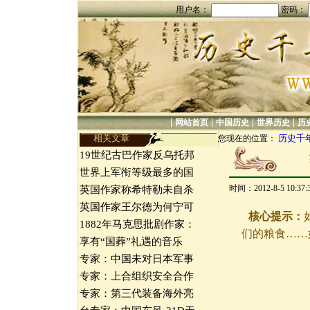
用户名：
密码：
|
|
|
|
网站首页
中国历史
世界历史
历
相关文章
历史千
您现在的位置：
19世纪古巴作家反乌托邦
世界上军衔等级最多的国
时间：2012-8-5 10:3
英国作家称希特勒未自杀
英国作家王尔德为何宁可
核心提示：
1882年马克思批剧作家：
们的粮食……
享有“国葬”礼遇的音乐
专家：中国未对日本军事
专家：上合组织安全合作
专家：第三代装备海外亮