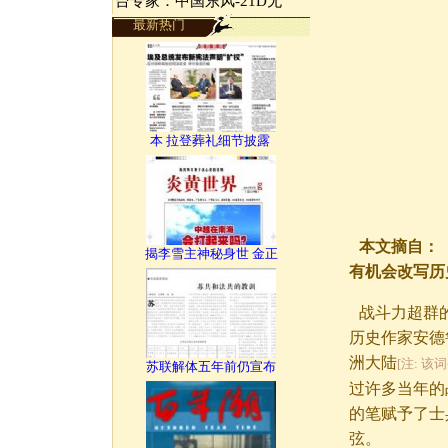
台专家：中国东风-21D无
最新热门
本 拉登葬礼细节披露
本文摘自：《
揭李雪主神秘身世 金正
有机会改写历
战斗力超群
历史作家安德
洲大陆
[注: 该词
苏联解体五年前仍宣布
过许多当年的
的笔赋予了士
弦。