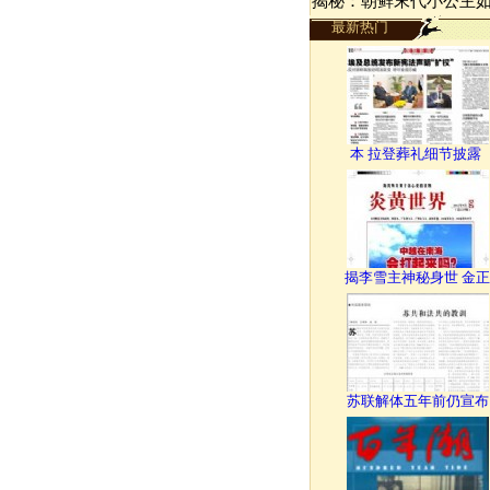
揭秘：朝鲜末代小公主
最新热门
本 拉登葬礼细节披露
揭李雪主神秘身世 金正
苏联解体五年前仍宣布