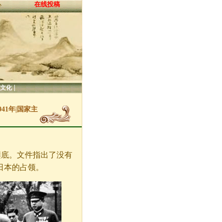
在线投稿
心
|
文化
41年|国家主
谜底。文件指出了没有
日本的占领。