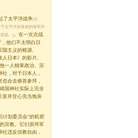
挑起了太平洋战争
[注:
美国设于太平洋珍珠港的海军所
。在一次次战
宣战。]
”，他们不太明白日
军国主义的根源。
敌人日本》的影片。
，他一人独掌政治、宗
神社，对于日本人，
皇也会去俯首参拜，
的靖国神社实际上完全
天皇并甘心充当炮灰
后计划委员会”的机密
为的宗教。它们崇拜军
神社违反信教自由，