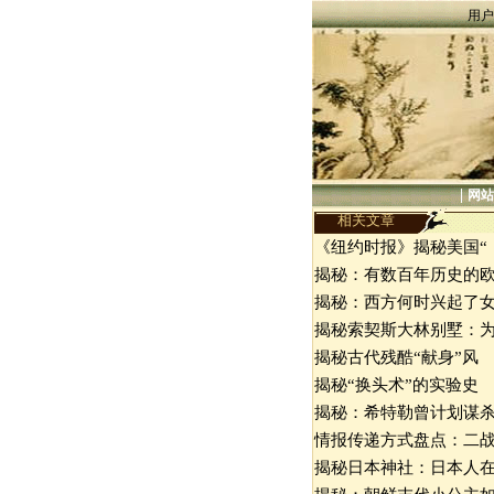
用户
|
网站
相关文章
《纽约时报》揭秘美国“
揭秘：有数百年历史的
揭秘：西方何时兴起了
揭秘索契斯大林别墅：
揭秘古代残酷“献身”风
揭秘“换头术”的实验史
揭秘：希特勒曾计划谋
情报传递方式盘点：二
揭秘日本神社：日本人