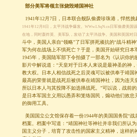
部分美军将领主张烧毁靖国神社
1941年12月7日，日本联合舰队偷袭珍珠港，悍然
1941年12月8日，太平洋战争爆发。WWw.LSqN.cn日军偷袭
在地，同时轰炸英、美军队，发动了太平洋战争。美国和英国对日
斗中，美国人亲自“领略”了日军拼死顽抗的“战斗精神
军为何在战场上不惧死亡？于是，美国开始研究日本
1945年，美国陆军部下令拍摄了一部名为《认识你的
影片中解说道：“天皇对于日本人来说是最神圣的神
教大权。日本人相信战死之后灵魂可以被供奉于靖国
最高的荣誉就是战死后被供奉在靖国神社，因为连天
所以日本人与其投降不如选择战死。”可以说，战前
是日本军国主义用以愚弄和笼络国民，煽动他们效忠
的御用工具。
美国国立公文馆保存着一份1944年的美国国务院“战
档案。档案中写道：“靖国神社等神社并非我们所认
国主义分子，培育了攻击性的国家主义精神，这样的