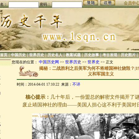
会员中
名：
密码：
|
|
|
|
|
|
|
|
首页
中国历史
世界历史
历史名人
教案试题
历史故事
考古发现
历史图片
中国历史网
世界历史
世界史
您现在的位置：
>>
>>
>> 正文
揭秘：二战胜利之后美军为何不将靖国神社烧毁？|19
义和军国主义
欧
不详
时间：2014-04-01 17:10:22 来源：
女
为
核心提示：
几十年后，一份盟总的解密文件揭开了
废止靖国神社的理由——美国人担心这不利于美国对
杀
战
在