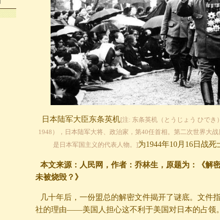
如
日本陆军大臣东条英机
[注: 东条英机（とうじょう ひでき）（To
1948），日本陆军大将、政治家，第40任首相。第二次世界大
为1944年10月16日战
是日本军国主义的代表人物。]
本文来源：人民网，作者：乔林生，原题为：《解
未被烧毁？》
几十年后，一份盟总的解密文件揭开了谜底。文件
社的理由——美国人担心这不利于美国对日本的占领