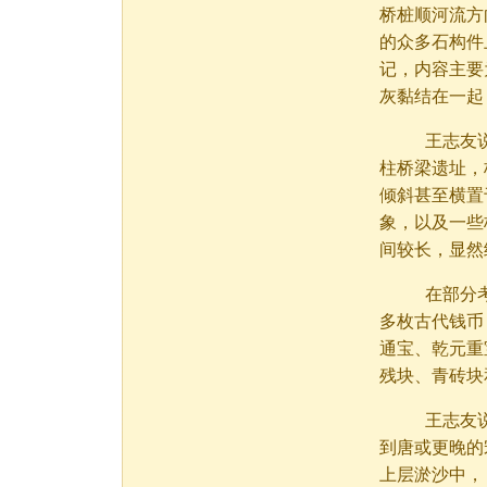
桥桩顺河流方
的众多石构件
记，内容主要
灰黏结在一起
王志友说，
柱桥梁遗址，
倾斜甚至横置
象，以及一些
间较长，显然
在部分考古
多枚古代钱币
通宝、乾元重
残块、青砖块
王志友说，
到唐或更晚的
上层淤沙中，