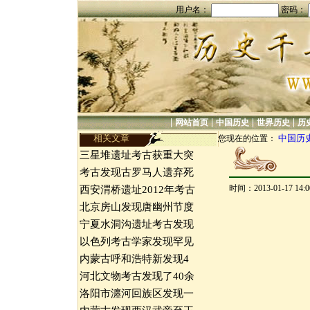
用户名：
密码：
|
|
|
|
网站首页
中国历史
世界历史
历
相关文章
中国历
您现在的位置：
三星堆遗址考古获重大突
考古发现古罗马人遗弃死
时间：2013-01-17 14
西安渭桥遗址2012年考古
北京房山发现唐幽州节度
宁夏水洞沟遗址考古发现
以色列考古学家发现罕见
内蒙古呼和浩特新发现4
河北文物考古发现了40余
洛阳市瀍河回族区发现一