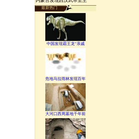
内蒙古发现西汉武帝至王
最新热门
中国发现霸王龙“亲戚
危地马拉雨林发现百年
大河口西周墓地千年前