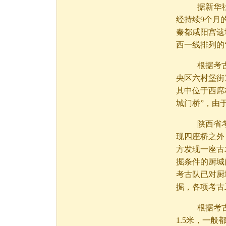
据新华社西
经持续9个月
秦都咸阳宫遗
西一线排列的
根据考古调
央区六村堡街道
其中位于西席
城门桥”，由
陕西省考古
现四座桥之外
方发现一座古
掘条件的厨城
考古队已对厨
掘，各项考古
根据考古发掘
1.5米，一