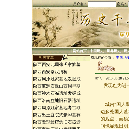
用户名：
密码：
|
|
|
|
网站首页
中国历史
世界历史
历
相关文章
中国历
您现在的位置：
陕西西安北周张氏家族墓
陕西西安秦汉渭桥
时间：2013-03-28 21
陕西周原姚家墓地发掘成
发现也为进
陕西宝鸡石鼓山西周早期
陕西神木石峁遗址发掘成
陕西洛南盆地旧石器遗址
城内“国人聚
陕西周原姚家墓地考古取
边多处国人墓
陕西出土庭院式豪华墓葬
的观点，而确
陕西发现最密集旧石器遗
间也显现出明