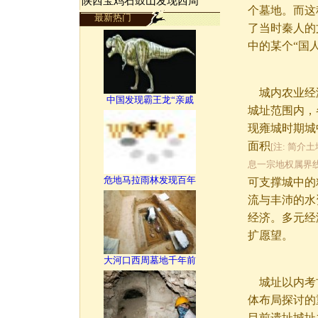
陕西宝鸡石鼓山发现西周
个墓地。而这
最新热门
了当时秦人的
中的某个“国
城内农业经济
中国发现霸王龙“亲戚
城址范围内，
现雍城时期城
面积
[注: 简
息一宗地权属界
危地马拉雨林发现百年
可支撑城中的
流与丰沛的水
经济。多元经
扩愿望。
大河口西周墓地千年前
城址以内考古
体布局探讨的
目前遗址城址