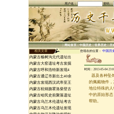
用户名：
密码：
|
|
|
|
网站首页
中国历史
世界历史
历
相关文章
中国历
您现在的位置：
内蒙古榆树沟元代遗址出
内蒙古大窑遗址考古发掘
时间：2013-05-04 23
内蒙古呼和浩特新发现4
器及各种坠
内蒙古通辽市新出土40余
的佩戴物件，
内蒙古发现西汉武帝至王
地位特殊的人
内蒙古杭锦旗霍洛柴登古
中的原始形态
内蒙古哈民史前聚落遗址
帮助。
内蒙古乌兰木伦遗址考古
内蒙古乌兰木伦遗址发现