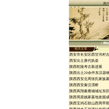
用户
|
网站
相关文章
西安市长安区西甘河村
西安出土唐代执壶
陕西乾陵考古新进展
陕西出土20余件东汉器
陕西西安北周张氏家族
陕西西安秦汉渭桥
陕西凤翔秦雍城城址东
陕西周原姚家墓地发掘
陕西宝鸡石鼓山西周早