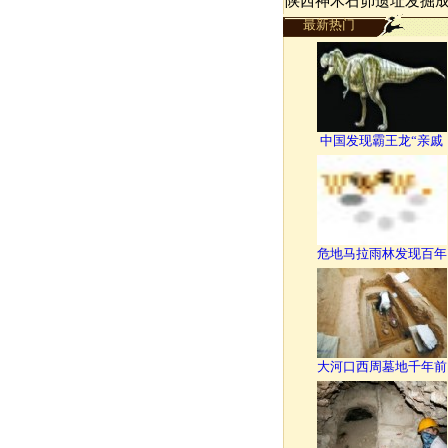
陕西神木石峁遗址发掘
最新热门
中国发现霸王龙“亲戚
危地马拉雨林发现百年
大河口西周墓地千年前