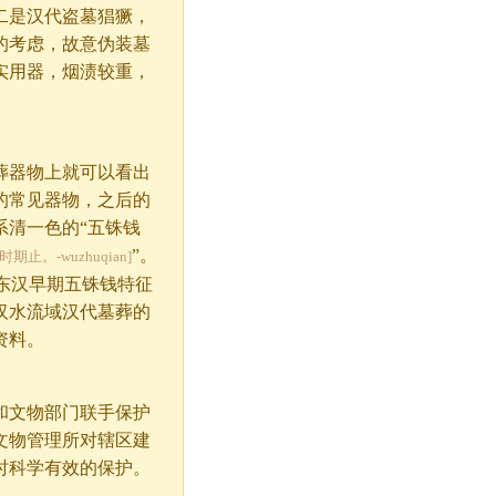
二是汉代盗墓猖獗，
的考虑，故意伪装墓
实用器，烟渍较重，
器物上就可以看出
的常见器物，之后的
系清一色的“五铢钱
”。
。-wuzhuqian]
，东汉早期五铢钱特征
汉水流域汉代墓葬的
资料。
文物部门联手保护
文物管理所对辖区建
时科学有效的保护。