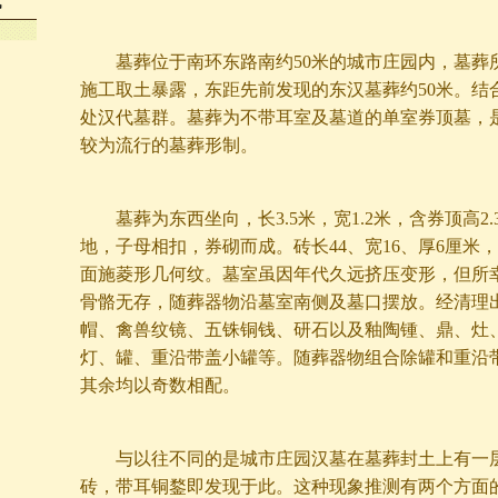
成
墓葬位于南环东路南约50米的城市庄园内，墓葬
施工取土暴露，东距先前发现的东汉墓葬约50米。结
处汉代墓群。墓葬为不带耳室及墓道的单室券顶墓，
较为流行的墓葬形制。
墓葬为东西坐向，长3.5米，宽1.2米，含券顶高2.
地，子母相扣，券砌而成。砖长44、宽16、厚6厘米
面施菱形几何纹。墓室虽因年代久远挤压变形，但所
骨骼无存，随葬器物沿墓室南侧及墓口摆放。经清理
帽、禽兽纹镜、五铢铜钱、研石以及釉陶锺、鼎、灶
灯、罐、重沿带盖小罐等。随葬器物组合除罐和重沿
其余均以奇数相配。
与以往不同的是城市庄园汉墓在墓葬封土上有一层
砖，带耳铜鍪即发现于此。这种现象推测有两个方面