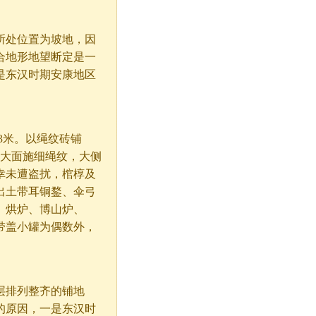
所处位置为坡地，因
合地形地望断定是一
是东汉时期安康地区
3米。以绳纹砖铺
，大面施细绳纹，大侧
幸未遭盗扰，棺椁及
出土带耳铜鍪、伞弓
、烘炉、博山炉、
带盖小罐为偶数外，
排列整齐的铺地
的原因，一是东汉时