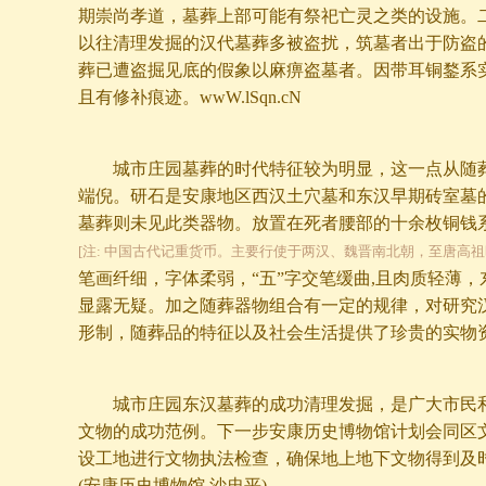
期崇尚孝道，墓葬上部可能有祭祀亡灵之类的设施。
以往清理发掘的汉代墓葬多被盗扰，筑墓者出于防盗
葬已遭盗掘见底的假象以麻痹盗墓者。因带耳铜鍪系
且有修补痕迹。wwW.lSqn.cN
城市庄园墓葬的时代特征较为明显，这一点从随葬
端倪。研石是安康地区西汉土穴墓和东汉早期砖室墓
墓葬则未见此类器物。放置在死者腰部的十余枚铜钱
[注: 中国古代记重货币。主要行使于两汉、魏晋南北朝，至唐高祖时期止
笔画纤细，字体柔弱，“五”字交笔缓曲,且肉质轻薄
显露无疑。加之随葬器物组合有一定的规律，对研究
形制，随葬品的特征以及社会生活提供了珍贵的实物
城市庄园东汉墓葬的成功清理发掘，是广大市民和
文物的成功范例。下一步安康历史博物馆计划会同区
设工地进行文物执法检查，确保地上地下文物得到及
(安康历史博物馆 沙忠平)