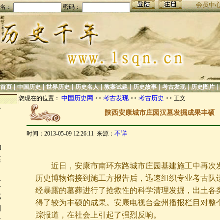
会员中
名：
密码：
|
|
|
|
|
|
|
|
首页
中国历史
世界历史
历史名人
教案试题
历史故事
考古发现
历史图片
中国历史网
考古发现
考古历史
您现在的位置：
>>
>>
>> 正文
古
陕西安康城市庄园汉墓发掘成果丰硕
不详
时间：2013-05-09 12:26:11 来源：
物
墓
近日，安康市南环东路城市庄园基建施工中再次发
历史博物馆接到施工方报告后，迅速组织专业考古队
区
经暴露的墓葬进行了抢救性的科学清理发掘，出土各类
成
得了较为丰硕的成果。安康电视台金州播报栏目对整
期
踪报道，在社会上引起了强烈反响。