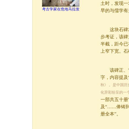
土时，发现一
考古学家在危地马拉发
早的与儒学有
这块石碑发
步考证，该碑
半截，距今已
上窄下宽。石
该碑正、背两
字，内容提及
秋》 。是中国
化异彩纷呈的一
一部共五十册
及“……俸铸
册全本”。