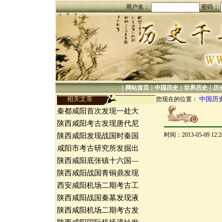
用户名：
密码：
|
|
|
|
网站首页
中国历史
世界历史
历
相关文章
中国历
您现在的位置：
秦都咸阳首次发现一处大
陕西咸阳考古发现唐代尼
时间：2013-05-09 12
陕西咸阳发现战国时秦国
咸阳市考古研究所发掘出
陕西咸阳底张镇十六国—
陕西咸阳战国青铜鼎发现
西安咸阳机场二期考古工
陕西咸阳战国秦墓发现液
陕西咸阳机场二期考古发