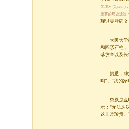
尔浑河 (Орх
重要的历史遗迹
现过突厥碑文，
大阪大学教授
和圆形石柱，
落纹章以及长5
据悉，碑文
啊”、“我的
突厥是亚欧
示：“无法从
这非常珍贵。