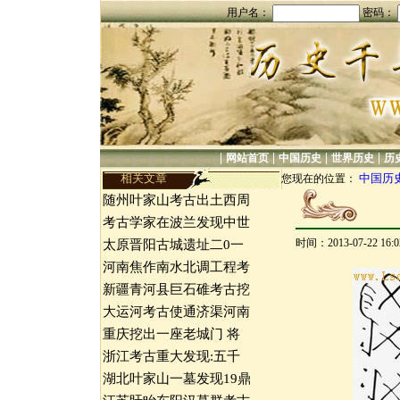
用户名：
密码：
|
|
|
|
网站首页
中国历史
世界历史
历
相关文章
中国历
您现在的位置：
随州叶家山考古出土西周
考古学家在波兰发现中世
时间：2013-07-22 16
太原晋阳古城遗址二0一
河南焦作南水北调工程考
新疆青河县巨石碓考古挖
大运河考古使通济渠河南
重庆挖出一座老城门 将
浙江考古重大发现:五千
湖北叶家山一墓发现19鼎