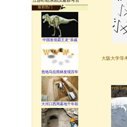
江苏盱眙东阳汉墓群考古
最新热门
中国发现霸王龙“亲戚
大阪大学等
危地马拉雨林发现百年
大河口西周墓地千年前