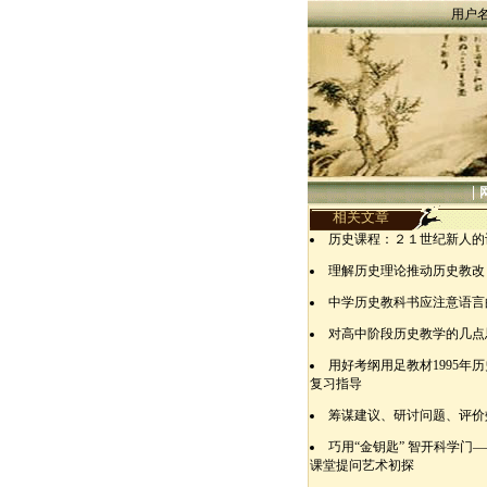
用户
|
相关文章
历史课程：２１世纪新人的
理解历史理论推动历史教改
中学历史教科书应注意语言
对高中阶段历史教学的几点
用好考纲用足教材1995年
复习指导
筹谋建议、研讨问题、评价
巧用“金钥匙” 智开科学门
课堂提问艺术初探