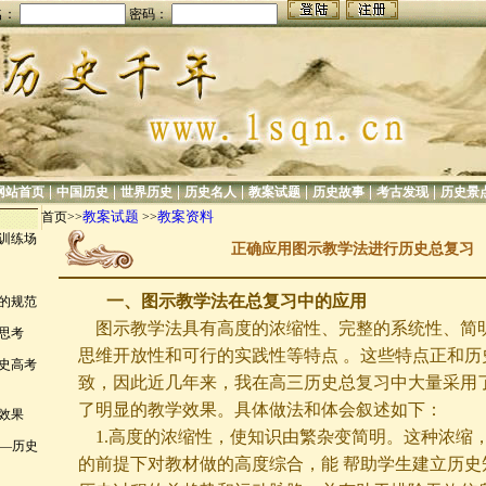
名：
密码：
|
|
|
|
|
|
|
网站首页
中国历史
世界历史
历史名人
教案试题
历史故事
考古发现
历史景
教案试题
教案资料
首页>>
>>
训练场
正确应用图示教学法进行历史总复习
一、图示教学法在总复习中的应用
的规范
图示教学法具有高度的浓缩性、完整的系统性、简
思考
思维开放性和可行的实践性等特点 。这些特点正和历
历史高考
致，因此近几年来，我在高三历史总复习中大量采用
了明显的教学效果。具体做法和体会叙述如下：
效果
1.高度的浓缩性，使知识由繁杂变简明。这种浓缩
——历史
的前提下对教材做的高度综合，能 帮助学生建立历史