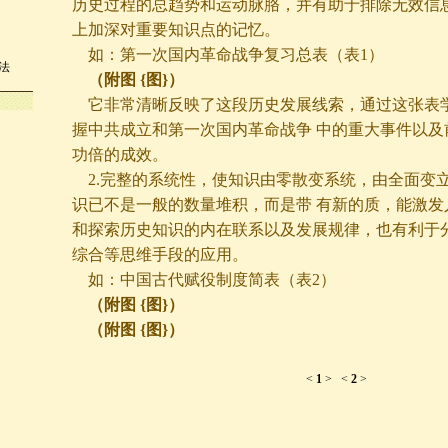
历史过程的总趋势和运动脉胳，并有助于排除无效信息
上加深对重要知识点的记忆。
如：第一次国内革命战争复习总表（表1）
法
（附图 {图}）
它非常清晰反映了这段历史发展线索，通过这张表
握中共成立和第一次国内革命战争 中的重大事件以及
功倍的成效。
2.完整的系统性，使知识由零散变系统，由全面变
识已不是一般的数量堆积，而是带 有新的质，能激发
和探索历史知识的内在联系以及发展规律，也有利于分
综合等思维手段的应用。
如：中国古代赋役制度简表（表2）
（附图 {图}）
（附图 {图}）
<
1
>
<
2
>