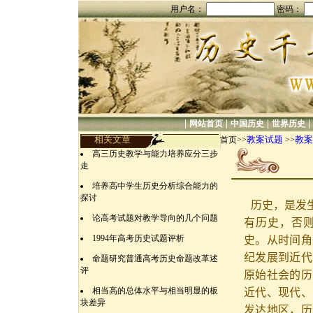
用户名：
密码：
|
|
|
|
网站首页
中国历史
世界历史
相关文章
教案试题
教案
首页>>
>>
高三历史教学与能力培养应分三步
走
培养高中学生历史分析综合能力的
探讨
历史，是发
论高考试题对教学导向的几个问题
有历史，否则
1994年高考历史试题评析
史。从时间角
纪发展到近代
命题研究普通高考历史命题改革述
评
原始社会的历
相当高的总体水平与相当明显的板
近代、现代、
块差异
发达地区，历