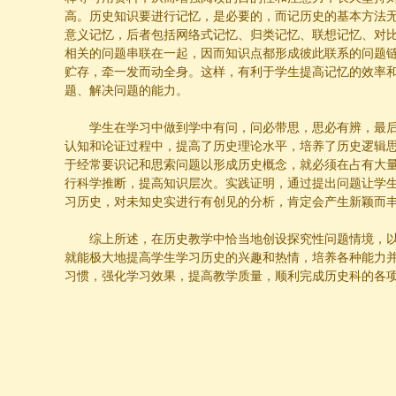
高。历史知识要进行记忆，是必要的，而记历史的基本方法
意义记忆，后者包括网络式记忆、归类记忆、联想记忆、对
相关的问题串联在一起，因而知识点都形成彼此联系的问题
贮存，牵一发而动全身。这样，有利于学生提高记忆的效率
题、解决问题的能力。
学生在学习中做到学中有问，问必带思，思必有辨，最
认知和论证过程中，提高了历史理论水平，培养了历史逻辑
于经常要识记和思索问题以形成历史概念，就必须在占有大
行科学推断，提高知识层次。实践证明，通过提出问题让学
习历史，对未知史实进行有创见的分析，肯定会产生新颖而
综上所述，在历史教学中恰当地创设探究性问题情境，
就能极大地提高学生学习历史的兴趣和热情，培养各种能力
习惯，强化学习效果，提高教学质量，顺利完成历史科的各