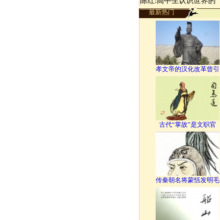
陈红:高中生认识世界的
最新热门
孝文帝的汉化改革曾引
古代“掌故”是文职官
传秦朝名将蒙恬发明毛