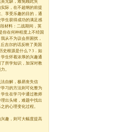
完美无缺，难免顾此失
的实际，在不超纲的前提
丝、享受乐趣的目的，通
使学生获得成功的满足感
一段材料：二战期间，英
是你在何种程度上不经国
，我从不为议会所困扰，
．丘吉尔的话反映了美国
历史根源是什么？
3
．如
？学生怀着浓厚的兴趣通
固了所学知识，加深对教
能力。
无法自解，极易丧失信
带学习的方法则可化整为
，学生在学习中通过教师
中理出头绪，难题中找出
乐之的心理变化过程。
的兴趣，则可大幅度提高