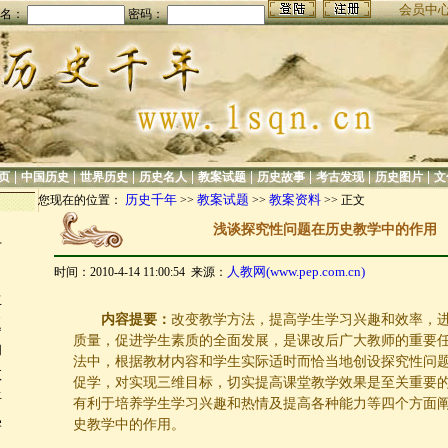
会员中
名：
密码：
|
|
|
|
|
|
|
|
页
中国历史
世界历史
历史名人
教案试题
历史故事
考古发现
历史图片
文
历史千年
教案试题
教案资料
您现在的位置：
>>
>>
>> 正文
浅谈探究性问题在历史教学中的作用
历
人教网(www.pep.com.cn)
时间：2010-4-14 11:00:54 来源：
力
生
内容提要：
改变教学方法，提高学生学习兴趣和效率，
题
质量，促进学生素质的全面发展，是课改后广大教师的重要
的
法中，根据教材内容和学生实际适时而恰当地创设探究性问
教
促学，对实现三维目标，切实提高课堂教学效果是至关重要
语
有利于培养学生学习兴趣和热情及提高各种能力等四个方面
学
史教学中的作用。