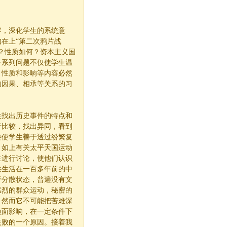
容，深化学生的系统意
在上“第二次鸦片战
？性质如何？资本主义国
一系列问题不仅使学生温
、性质和影响等内容必然
的因果、相承等关系的习
生找出历史事件的特点和
行比较，找出异同，看到
要使学生善于透过纷繁复
。如上有关太平天国运动
生进行讨论，使他们认识
洪生活在一百多年前的中
于分散状态，普遍没有文
猛烈的群众运动，秘密的
，然而它不可能把苦难深
负面影响，在一定条件下
失败的一个原因。接着我