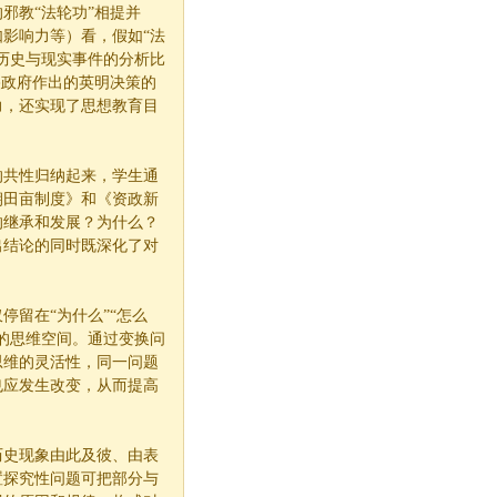
邪教“法轮功”相提并
影响力等）看，假如“法
历史与现实事件的分析比
央政府作出的英明决策的
力，还实现了思想教育目
的共性归纳起来，学生通
朝田亩制度》和《资政新
的继承和发展？为什么？
出结论的同时既深化了对
留在“为什么”“怎么
的思维空间。通过变换问
思维的灵活性，同一问题
也应发生改变，从而提高
历史现象由此及彼、由表
置探究性问题可把部分与