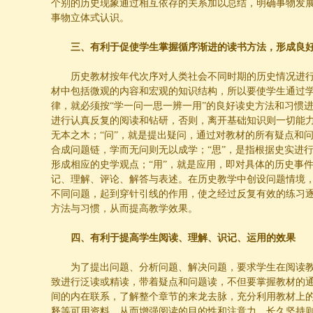
个别的历史现象通过相互依存的关系加以总结，明确事物发
事物立体式认识。
三、有利于促使学生掌握循序渐进的读书方法，形成良
历史教材按年代次序对人类社会不同时期的历史情况进
材中包括微观的内容和宏观的知识结构，所以要使学生通过
律，就必须按“学一问一思一辨一用”的良好读史方法和习惯进
进行认真反复的阅读和钻研，否则，离开基础知识则一切能
无本之木；“问”，就是提出疑问，通过对教材的所有疑点和
合成问题链，学而无问则无以成学；“思”，是指根据史实进
形成相应的史学观点；“用”，就是应用，即对具体的历史事
记、理解、评论、解答与表述。在历史教学中创设问题情境
不同问题，起到穿针引线的作用，使之经过反复有效的练习
方法与习惯，从而提高教学效果。
四、有利于提高学生阅读、理解、识记、运用的效果
为了提出问题、分析问题、解决问题，要求学生在阅读
致进行泛读或精读，带着疑点和问题读，不但要掌握教材的
间的内在联系，了解整个章节的来龙去脉，充分利用教材上
释等可用资料，从而增强阅读的目的性和注意力，长久坚持