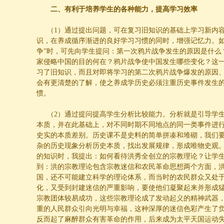
二、有利于培养学生的各种能力，提高学习效率
（
1
）通过提出问题，可在复习旧知识的基础上学习新内
识，在养成循序渐进的良好学习习惯的同时，增强记忆力。如
争”时，可先向学生提问：第一次鸦片战争发生的原因是什么
家侵略中国的目的何在？鸦片战争使中国发生哪些变化？这
习了旧知识，而且对即将学习的第二次鸦片战争爆发的原因
会有更清楚的了解，使之养成学历史必须注重历史事件发生
惯。
（
2
）通过提问提高学生分析比较能力。分析就是引导学
本质，并在此基础上，对不同时期不同地点的同一类事件进
史实的本质差别。历史课不是史料的简单拼凑和堆砌，我们
杂的历史现象分析历史本质，找出发展规律，形成唯物史观
的知识时，我提出：如何看待洪秀全创立的宗教理论？让学
到：洪的宗教理论包含宗教迷信和农民革命思想两个方面，
国，还不可能建立科学的理论体系，而当时的农民群众又处
化，又受到封建迷信的严重影响，要使他们凝聚起来并形成
宗教团体较易成功，这些宗教理论成了发动起义的精神武器
重的人民群众引向光明与幸福，这种深厚的迷信色彩产生了
反而起了麻醉群众有害革命的作用，后来成为太平天国运动