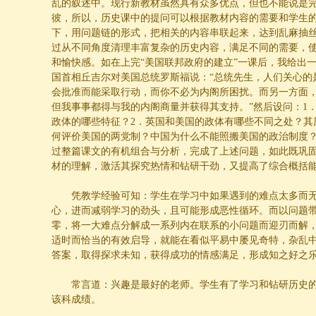
乱的叙述中。现行新教材虽然具有众多优点，但也不能说是
彼，所以，历史课中的提问可以根据教材内容的需要和学生
下，用问题链的形式，把相关的内容串联起来，达到乱麻抽
过从不同角度清理丰富复杂的历史内容，满足不同的需要，
和愉快感。如在上完“美国联邦政府的建立”一课后，我给出
国首相丘吉尔对美国总统罗斯福说：“总统先生，人们关心的
会批准而能采取行动，而你不必为内阁所困扰。而另一方面
但我事事都得与我的内阁商量并获得其支持。”然后设问：
1
政体的哪些特征？
2
．英国和美国的政体有哪些不同之处？其
何评价美国的两党制？中国为什么不能照搬美国的政治制度
过整篇课文的有机组合与分析，完成了上述问题，如此既巩
材的理解，激活其探究热情和钻研干劲，又提高了综合概括
凭教学经验可知：学生在学习中如果遇到的难点太多而
心，进而减弱学习的劲头，且可能形成恶性循环。而以问题
零，将一大难点分解成一系列内在联系的小问题而迎刃而解
适时而恰当的有效启导，就能在看似平易中屡见奇特，杂乱
答案，取得探求未知，获得成功的情感满足，形成知之好之
常言道：兴趣是最好的老师。学生有了学习和钻研历史
该科成绩。