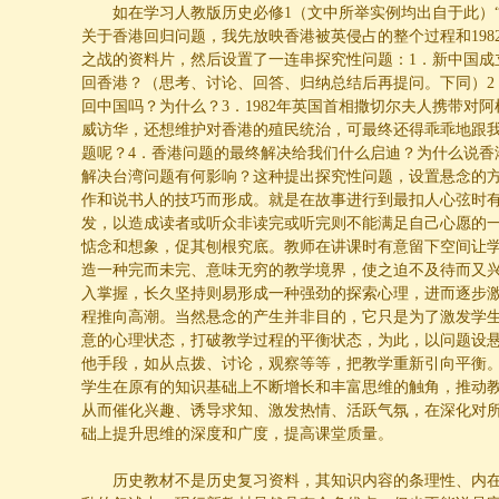
如在学习人教版历史必修
1
（文中所举实例均出自于此）
关于香港回归问题，我先放映香港被英侵占的整个过程和
198
之战的资料片，然后设置了一连串探究性问题：
1
．新中国成
回香港？（思考、讨论、回答、归纳总结后再提问。下同）
2
回中国吗？为什么？
3
．
1982
年英国首相撒切尔夫人携带对阿
威访华，还想维护对香港的殖民统治，可最终还得乖乖地跟
题呢？
4
．香港问题的最终解决给我们什么启迪？为什么说香
解决台湾问题有何影响？这种提出探究性问题，设置悬念的
作和说书人的技巧而形成。就是在故事进行到最扣人心弦时
发，以造成读者或听众非读完或听完则不能满足自己心愿的
惦念和想象，促其刨根究底。教师在讲课时有意留下空间让
造一种完而未完、意味无穷的教学境界，使之迫不及待而又
入掌握，长久坚持则易形成一种强劲的探索心理，进而逐步
程推向高潮。当然悬念的产生并非目的，它只是为了激发学
意的心理状态，打破教学过程的平衡状态，为此，以问题设
他手段，如从点拨、讨论，观察等等，把教学重新引向平衡
学生在原有的知识基础上不断增长和丰富思维的触角，推动
从而催化兴趣、诱导求知、激发热情、活跃气氛，在深化对
础上提升思维的深度和广度，提高课堂质量。
历史教材不是历史复习资料，其知识内容的条理性、内