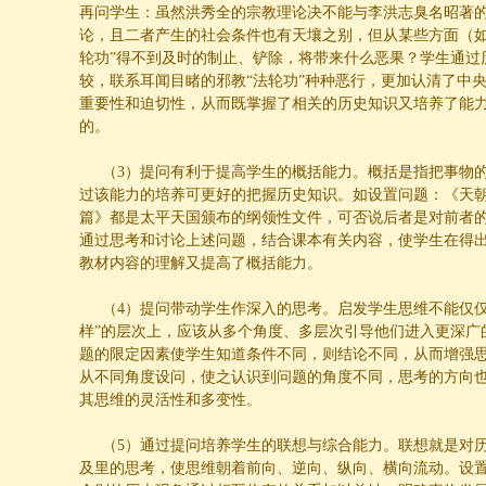
再问学生：虽然洪秀全的宗教理论决不能与李洪志臭名昭著的
论，且二者产生的社会条件也有天壤之别，但从某些方面（如
轮功”得不到及时的制止、铲除，将带来什么恶果？学生通过
较，联系耳闻目睹的邪教“法轮功”种种恶行，更加认清了中
重要性和迫切性，从而既掌握了相关的历史知识又培养了能
的。
（
3
）提问有利于提高学生的概括能力。概括是指把事物
过该能力的培养可更好的把握历史知识。如设置问题：《天
篇》都是太平天国颁布的纲领性文件，可否说后者是对前者
通过思考和讨论上述问题，结合课本有关内容，使学生在得
教材内容的理解又提高了概括能力。
（
4
）提问带动学生作深入的思考。启发学生思维不能仅仅停
样”的层次上，应该从多个角度、多层次引导他们进入更深广
题的限定因素使学生知道条件不同，则结论不同，从而增强
从不同角度设问，使之认识到问题的角度不同，思考的方向
其思维的灵活性和多变性。
（
5
）通过提问培养学生的联想与综合能力。联想就是对
及里的思考，使思维朝着前向、逆向、纵向、横向流动。设