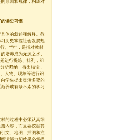
展的原因和规律，构成对
好的读史习惯
行具体的叙述和解释。教
学习历史掌握社会发展规
行。“学”，是指对教材
力的培养成为无源之水、
问题进行提炼、排列，组
行分析归纳，得出结论，
件、人物、现象等进行识
，向学生提出灵活多变的
逐渐养成有条不紊的学习
教材的过程中必须认真细
通篇内容，而且要挖掘其
的引文、地图、插图和注
则阅读能力和效果必然提