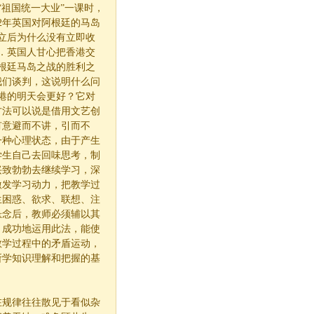
“祖国统一大业”一课时，
2
年英国对阿根廷的马岛
立后为什么没有立即收
．英国人甘心把香港交
根廷马岛之战的胜利之
我们谈判，这说明什么问
港的明天会更好？它对
方法可以说是借用文艺创
有意避而不讲，引而不
一种心理状态，由于产生
学生自己去回味思考，制
兴致勃勃去继续学习，深
激发学习动力，把教学过
生困惑、欲求、联想、注
悬念后，教师必须辅以其
。成功地运用此法，能使
教学过程中的矛盾运动，
所学知识理解和把握的基
在规律往往散见于看似杂