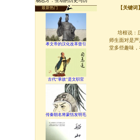
杨志才：生动的历史与历
【关键词
最新热门
培根说：
师生面对是严
孝文帝的汉化改革曾引
堂多些趣味，
古代“掌故”是文职官
传秦朝名将蒙恬发明毛