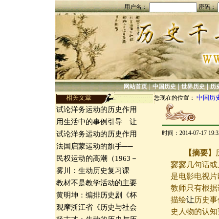
用户名：
密码：
|
|
|
|
网站首页
中国历史
世界历史
历
相关文章
中国历
您现在的位置：
试论洋务运动的历史作用
用生活中的事例引导 让
时间：2014-07-17 19
试论洋务运动的历史作用
法国启蒙运动的旗手──
【摘要】
民权运动的高潮（1963－
寥寥几句话或
雾川：生动历史复习课
是电影电视片断
教材不是教学活动的主要
教师只有根据
黄明坤：编排历史剧《杯
描绘
让
历史事
观摩浙江省《历史与社会
史人物的认知