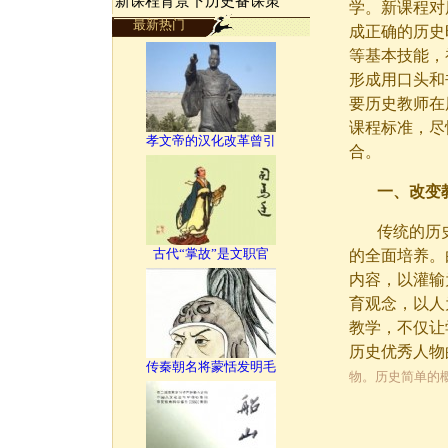
新课程背景下历史备课策
学。新课程对
最新热门
成正确的历史
等基本技能，
形成用口头和
要历史教师在
课程标准，尽
孝文帝的汉化改革曾引
合。
一、改变
传统的历
古代“掌故”是文职官
的全面培养。
内容，以灌输
育观念，以人
教学，不仅让
历史优秀人物
传秦朝名将蒙恬发明毛
物。历史简单的