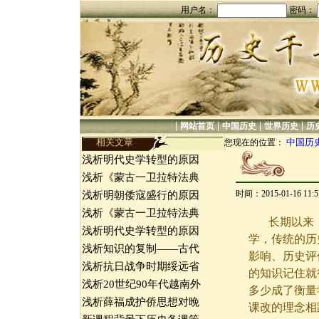
用户名：
密码：
|
|
|
|
网站首页
中国历史
世界历史
历
相关文章
中国历
您现在的位置：
浅析明代史学转型的原因
浅析《蒙古一卫拉特法典
时间：2015-01-16 11
浅析明朝倭寇盛行的原因
浅析《蒙古一卫拉特法典
长期以来
浅析明代史学转型的原因
学，传统的历
浅析知识的复制——古代
影响、历史评
浅析抗日战争时期绥远省
的知识记住就
浅析20世纪90年代越南外
多少成了衡量学
浅析薛福成护侨思想对晚
课改的理念相