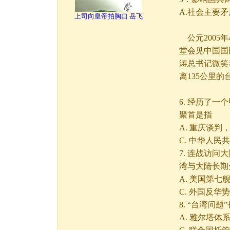
A.社会主要矛
上司向皇帝拍胸口 岳飞
公元2005
堂会见中国国
涛总书记微笑
离135公里
6. 经历了
聚首是指
A. 重庆谈
C. 中华人
7. 连战访
湾与大陆长期
A. 美国第
C. 外国反华
8. “台湾问
A. 雅尔塔体