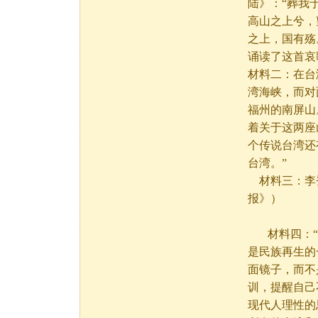
陆》：“葬我
高山之上兮，
之上，国有殇
诵读了这首哀
材料二：在台
湾海峡，而对
福州的南屏山
着关于这两座
个传说台湾还
台湾。”
材料三：李
报》）
材料四：“
是民族再生的
面镜子，而不
训，提醒自己
现代人理性的