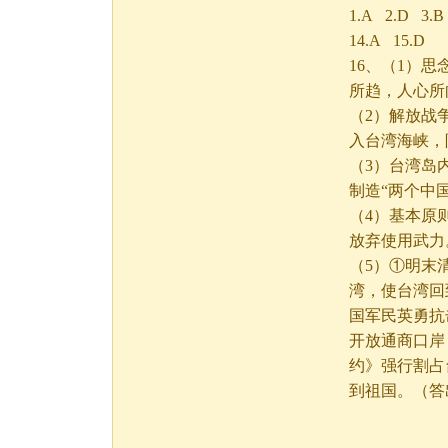
1.A 2.D 3.B
14.A 15.D
16、（1）
所趋，人心所
（2）解放战
入台湾海峡，
（3）台湾岛
制造“两个中国
（4）基本原
放弃使用武力
（5）①明末
湾，使台湾回
国军民英勇抗
开放通商口岸
约》强行割占
到祖国。（答