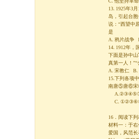
C. 他坚持
13. 192
岛，引起台胞
说：“西望中
是
A. 鸦片战争
14. 191
下面是孙中山
真第一人！”“
A. 宋教仁 B
15.下列各
南唐⑤唐⑥宋
A.②③④
C. ①②③
16．阅读下
材料一：于右
爱国，风范长