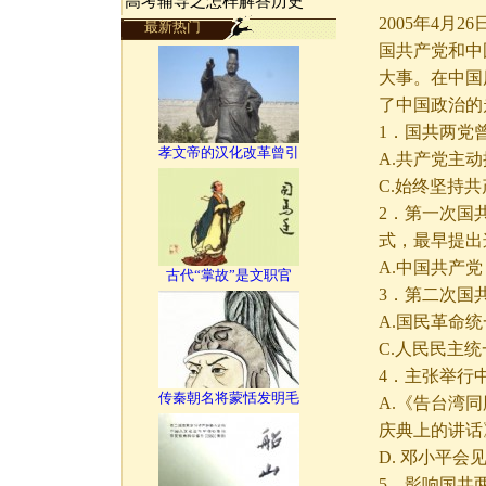
高考辅导之怎样解答历史
2005年4月
最新热门
国共产党和中
大事。在中国
了中国政治的
1．国共两党
孝文帝的汉化改革曾引
A.共产党主
C.始终坚持
2．第一次国
式，最早提出
A.中国共产党
古代“掌故”是文职官
3．第二次国
A.国民革命
C.人民民主
4．主张举行
传秦朝名将蒙恬发明毛
A.《告台湾
庆典上的讲话
D. 邓小平
5．影响国共