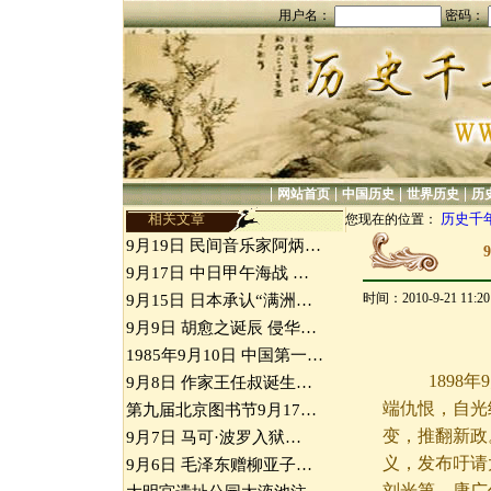
用户名：
密码：
|
|
|
|
网站首页
中国历史
世界历史
历
相关文章
历史千
您现在的位置：
9月19日 民间音乐家阿炳…
9月17日 中日甲午海战 …
时间：2010-9-21 11:
9月15日 日本承认“满洲…
9月9日 胡愈之诞辰 侵华…
1985年9月10日 中国第一…
1898年
9月8日 作家王任叔诞生…
端仇恨，自光
第九届北京图书节9月17…
变，推翻新政
9月7日 马可·波罗入狱…
义，发布吁请
9月6日 毛泽东赠柳亚子…
刘光第、康广