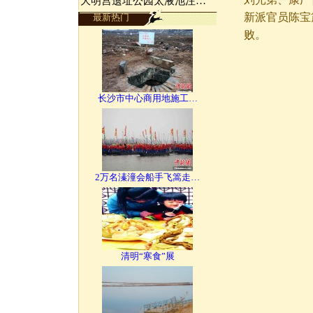
大明宫遗址公园太液池注…
新派官员陈宝
最新热门
败。
长沙市中心商用地施工…
2万名溱潼会船手飞篙走…
清明“寒食”展