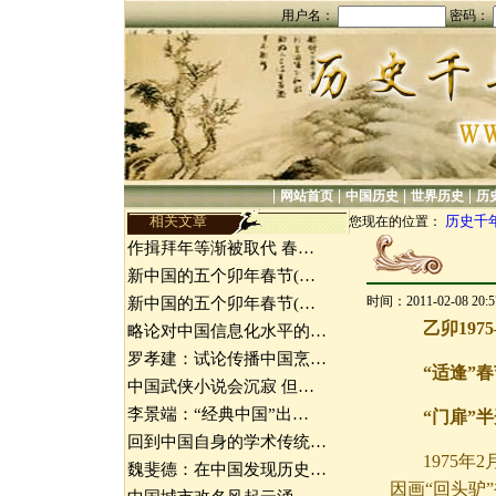
用户名：
密码：
|
|
|
|
网站首页
中国历史
世界历史
历
相关文章
历史千
您现在的位置：
作揖拜年等渐被取代 春…
新中国的五个卯年春节(…
时间：2011-02-08 20
新中国的五个卯年春节(…
乙卯197
略论对中国信息化水平的…
罗孝建：试论传播中国烹…
“适逢”
中国武侠小说会沉寂 但…
李景端：“经典中国”出…
“门扉”
回到中国自身的学术传统…
1975
魏斐德：在中国发现历史…
因画“回头驴