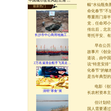
中国城市改名风起云涌 …
幅“水仙瓶鱼
最新热门
命化春节”不
尊重而门扉半
党，任命邓小
传出后，北京
长沙市中心商用地施工…
寄托平安、有
早在公历
故事片《创业
道说，由中国
2万名溱潼会船手飞篙走…
说“特意安排
化春节”的敏
是当年典型的
电影《创
清明“寒食”展
长农村资本主
但计划经
国人需要通过