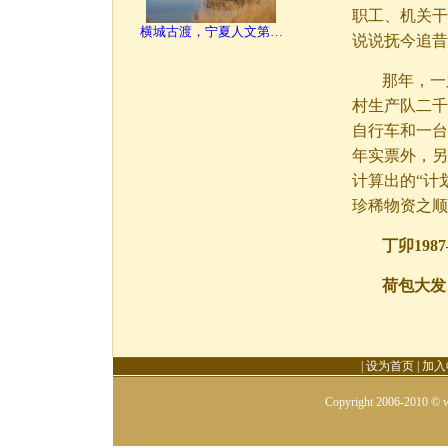
职工、机关干
横城古渡，宁夏人文第…
说说抚今追昔
那年，一
村生产队二千
自行车和一台
年实票外，另
计算出的“计
珍稀物资之顺
丁卯198
荷包大发
|
设为首页
|
加入
Copyright 2006-2010 © w