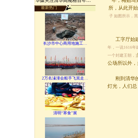
年，梅贻琦
华媒关注清华高规格百年…
最新热门
所，从此开始
子 如图所示，
工字厅始建
长沙市中心商用地施工…
年，一说1616
一个封建王朝，]
公场所以外，
2万名溱潼会船手飞篙走…
刚到清华的
灯光，人们总
清明“寒食”展