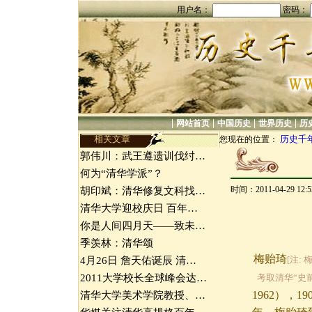
用户名：
密码：
|
|
|
|
网站首页
中国历史
世界历史
历
相关文章
历史千
您现在的位置：
郭伟川：武王遵遗训伐纣…
何为“清华学派”？
时间：2011-04-29 12
胡印斌：清华修复文科找…
清华大学迎校庆日 百年…
你是人间四月天——致未…
季羡林：清华颂
梅贻琦
[注:
4月26日 詹天佑诞辰 清…
2011大学校长全球峰会达…
考取清华“史
1962），
清华大学美术学院教授、…